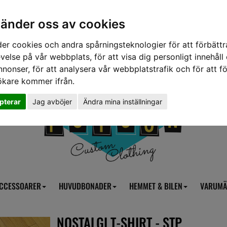
vänder oss av cookies
er cookies och andra spårningsteknologier för att förbättr
velse på vår webbplats, för att visa dig personligt innehåll
nnonser, för att analysera vår webbplatstrafik och för att fö
ökare kommer ifrån.
pterar
Jag avböjer
Ändra mina inställningar
CCESSOARER
HUVUDBONADER
HEMMET & BILEN
VARUMÄ
NOSTALGI T-SHIRT - STP