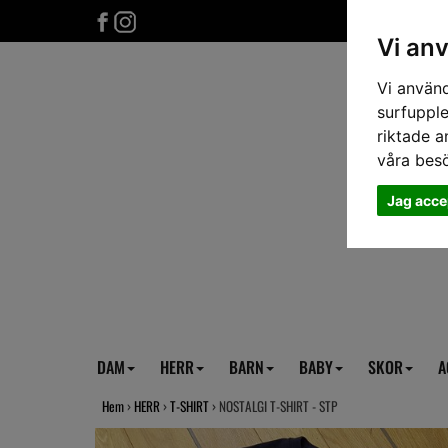
Vi an
Vi använd
surfupple
riktade a
våra bes
Jag acce
DAM
HERR
BARN
BABY
SKOR
A
Hem
›
HERR
›
T-SHIRT
› NOSTALGI T-SHIRT - STP