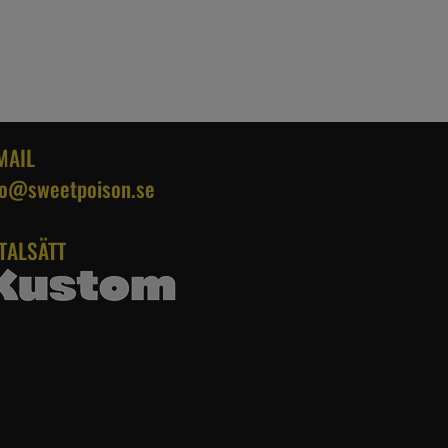
MAIL
fo@sweetpoison.se
TALSÄTT