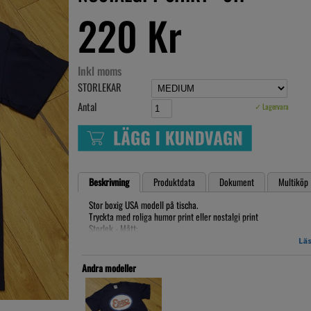
220 Kr
Inkl moms
STORLEKAR
Antal
✓ Lagervara
Beskrivning
Produktdata
Dokument
Multiköp
Stor boxig USA modell på tischa.
Tryckta med roliga humor print eller nostalgi print
Storlek - Mått:
Läs
SMALL
Bredd: 44 cm
Andra modeller
Längd: 70 cm
Ärm till kant: 43 cm
MEDIUM