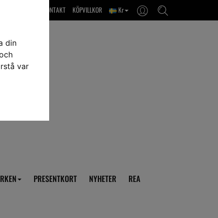
OM OSS & KONTAKT
KÖPVILLKOR
Kr
a din
 och
rstå var
RKEN
PRESENTKORT
NYHETER
REA