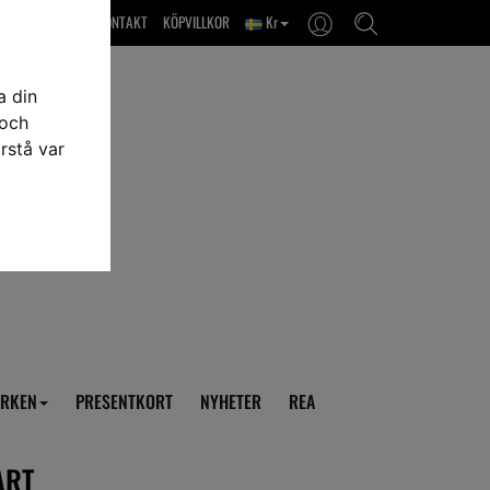
OM OSS & KONTAKT
KÖPVILLKOR
Kr
a din
 och
rstå var
RKEN
PRESENTKORT
NYHETER
REA
ART