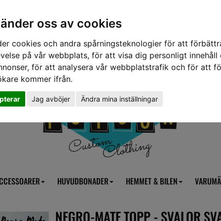
vänder oss av cookies
er cookies och andra spårningsteknologier för att förbättr
velse på vår webbplats, för att visa dig personligt innehåll
nnonser, för att analysera vår webbplatstrafik och för att fö
ökare kommer ifrån.
pterar
Jag avböjer
Ändra mina inställningar
CCESSOARER
HUVUDBONADER
HEMMET & BILEN
VARUMÄ
NEGRO-MATE TOPP - SVALOR SV