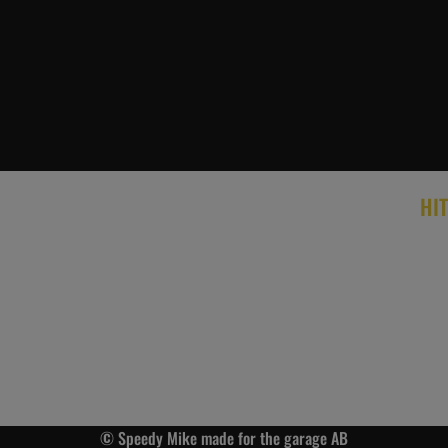
HIT
© Speedy Mike made for the garage AB