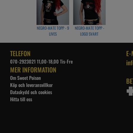
Small
Byst: 80cm
Längd: 56cm
Medium
Byst: 84cm
NEGRO-MATE TOPP - 9
NEGRO-MATE TOPP -
Längd: 59cm
LIVES
LOGO SVART
Large
Byst: 90cm
TELEFON
E-
Längd: 62cm
070-2923021 11,00-18,00 Tis-Fre
in
X-Large
Byst: 92cm
MER INFORMATION
Längd: 62cm
Om Sweet Poison
BE
Köp och leveransvillkor
Dataskydd och cookies
Hitta till oss