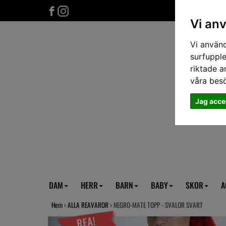
Vi an
Vi använd
surfupple
riktade a
våra bes
Jag acce
DAM
HERR
BARN
BABY
SKOR
A
Hem
›
ALLA REAVAROR
› NEGRO-MATE TOPP - SVALOR SVART