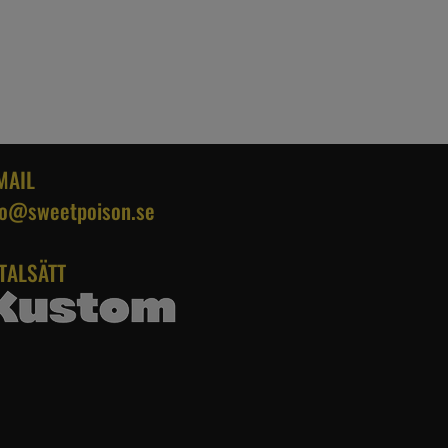
MAIL
fo@sweetpoison.se
TALSÄTT