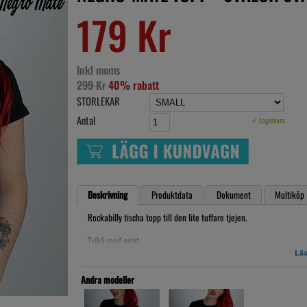
179 Kr
Inkl moms
299 Kr
40% rabatt
STORLEKAR
Antal
✓ Lagervara
Beskrivning
Produktdata
Dokument
Multiköp
Rockabilly tischa topp till den lite tuffare tjejen.
Trikå med print
Läs
Alex Patrocinio ilustratör från Spanien har gjort dessa print och 
Andra modeller
OBS lite små i storlekarna så kolla måtten!!