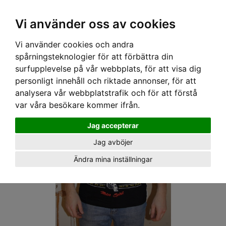
OM OSS & KONTAKT
KÖPVILLKOR
Kr
Vi använder oss av cookies
Vi använder cookies och andra
Hem
›
HERR
›
T-SHIRT
› MOAI SPEED TSHIRT - GARAGE
spårningsteknologier för att förbättra din
surfupplevelse på vår webbplats, för att visa dig
personligt innehåll och riktade annonser, för att
analysera vår webbplatstrafik och för att förstå
var våra besökare kommer ifrån.
Jag accepterar
Jag avböjer
Ändra mina inställningar