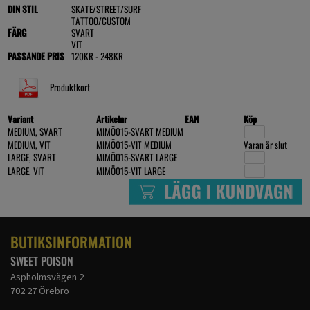
DIN STIL
SKATE/STREET/SURF
TATTOO/CUSTOM
FÄRG
SVART
VIT
PASSANDE PRIS
120KR - 248KR
Produktkort
Variant
Artikelnr
EAN
Köp
MEDIUM, SVART
MIMÖ015-SVART MEDIUM
MEDIUM, VIT
MIMÖ015-VIT MEDIUM
Varan är slut
LARGE, SVART
MIMÖ015-SVART LARGE
LARGE, VIT
MIMÖ015-VIT LARGE
BUTIKSINFORMATION
SWEET POISON
Aspholmsvägen 2
702 27 Örebro