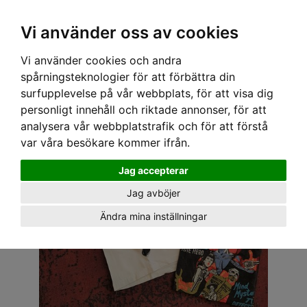
OM OSS & KONTAKT
KÖPVILLKOR
Kr
Vi använder oss av cookies
Vi använder cookies och andra
Hem
›
HERR
›
T-SHIRT
› MINUTE MIRTH T-SHIRT - SUPERHERO
spårningsteknologier för att förbättra din
surfupplevelse på vår webbplats, för att visa dig
personligt innehåll och riktade annonser, för att
analysera vår webbplatstrafik och för att förstå
var våra besökare kommer ifrån.
Jag accepterar
Jag avböjer
Ändra mina inställningar