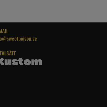
MAIL
fo@sweetpoison.se
TALSÄTT