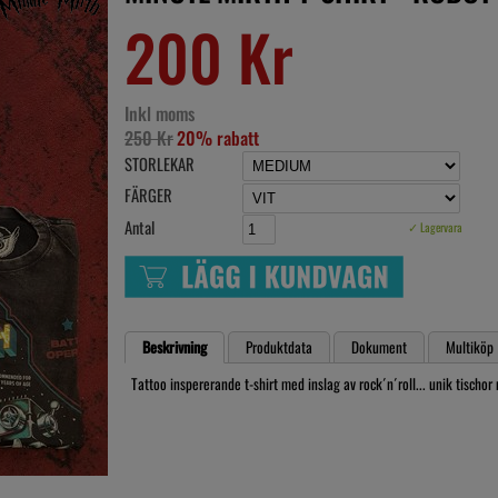
200 Kr
Inkl moms
250 Kr
20% rabatt
STORLEKAR
FÄRGER
Antal
✓ Lagervara
Beskrivning
Produktdata
Dokument
Multiköp
Tattoo inspererande t-shirt med inslag av rock´n´roll... unik tischor