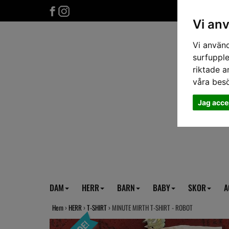
Vi an
Vi använd
surfupple
riktade a
våra bes
Jag acce
DAM
HERR
BARN
BABY
SKOR
A
Hem
›
HERR
›
T-SHIRT
› MINUTE MIRTH T-SHIRT - ROBOT