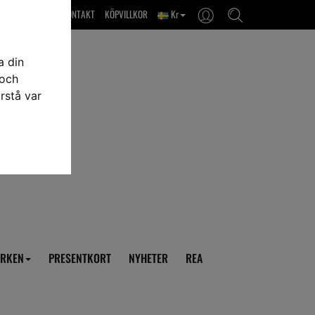
OM OSS & KONTAKT
KÖPVILLKOR
Kr
a din
 och
rstå var
RKEN
PRESENTKORT
NYHETER
REA