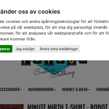
vänder oss av cookies
er cookies och andra spårningsteknologier för att förbättr
velse på vår webbplats, för att visa dig personligt innehåll
nnonser, för att analysera vår webbplatstrafik och för att fö
ökare kommer ifrån.
pterar
Jag avböjer
Ändra mina inställningar
CCESSOARER
HUVUDBONADER
HEMMET & BILEN
VARUMÄ
MINUTE MIRTH T-SHIRT - ROBOT