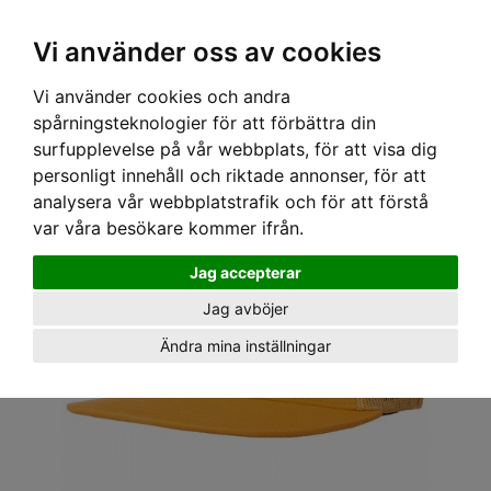
OM OSS & KONTAKT
KÖPVILLKOR
Kr
Vi använder oss av cookies
Vi använder cookies och andra
Hem
›
HUVUDBONADER
›
KEPS
›
SNAPBACK
› LOSER MACHINE - SNAPBACK WINGS
spårningsteknologier för att förbättra din
GOLD
surfupplevelse på vår webbplats, för att visa dig
personligt innehåll och riktade annonser, för att
analysera vår webbplatstrafik och för att förstå
var våra besökare kommer ifrån.
Jag accepterar
Jag avböjer
Ändra mina inställningar