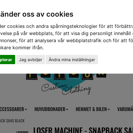
vänder oss av cookies
er cookies och andra spårningsteknologier för att förbättr
velse på vår webbplats, för att visa dig personligt innehåll
nnonser, för att analysera vår webbplatstrafik och för att fö
ökare kommer ifrån.
pterar
Jag avböjer
Ändra mina inställningar
CCESSOARER
HUVUDBONADER
HEMMET & BILEN
VARUMÄ
BACK SANS BLACK
LOSER MACHINE - SNAPBACK SA