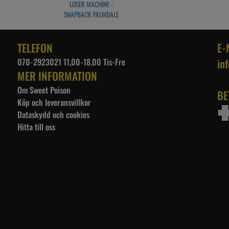
LOSER MACHINE -
SNAPBACK PALMDALE
HAT OFFWHITE/NAVY
TELEFON
E-
070-2923021 11,00-18,00 Tis-Fre
in
MER INFORMATION
Om Sweet Poison
BE
Köp och leveransvillkor
Dataskydd och cookies
Hitta till oss