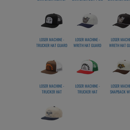
HEADWEAR
- HAT BLACK
- HAT KHA
WHITE/GREEN
LOSER MACHINE -
LOSER MACHINE -
LOSER MACHI
TRUCKER HAT GUARD
WRETH HAT GUARD
WRETH HAT G
BLACK
WHITE/NAVY
BLACK
LOSER MACHINE -
LOSER MACHINE -
LOSER MACHI
TRUCKER HAT
TRUCKER HAT
SNAPBACK W
FANATIC
FANATIC
HIGH PROFIL
BROWN/WHITE
RED/WHITE/GREEN
WHITE/BRO