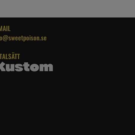
MAIL
fo@sweetpoison.se
TALSÄTT