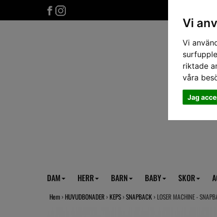
Vi an
Vi använd
surfupple
riktade a
våra bes
Jag acce
DAM
HERR
BARN
BABY
SKOR
A
Hem
›
HUVUDBONADER
›
KEPS
›
SNAPBACK
› LOSER MACHINE - SNAP