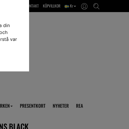
OM OSS & KONTAKT
KÖPVILLKOR
Kr
a din
 och
rstå var
RKEN
PRESENTKORT
NYHETER
REA
NS BLACK