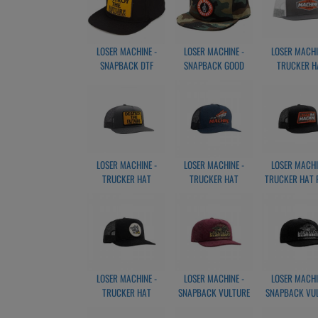
LOSER MACHINE -
LOSER MACHINE -
LOSER MACHI
SNAPBACK DTF
SNAPBACK GOOD
TRUCKER H
BLACK
LUCK UNSTRUCTURED
THOMAS
CAMO
CHARCOAL/W
LOSER MACHINE -
LOSER MACHINE -
LOSER MACHI
TRUCKER HAT
TRUCKER HAT
TRUCKER HAT F
DESTROY GREY
WILDOMAR NAVY
LINE BLAC
LOSER MACHINE -
LOSER MACHINE -
LOSER MACHI
TRUCKER HAT
SNAPBACK VULTURE
SNAPBACK VU
PINCHER BLACK
HAT BURGUNDY
HAT BLAC