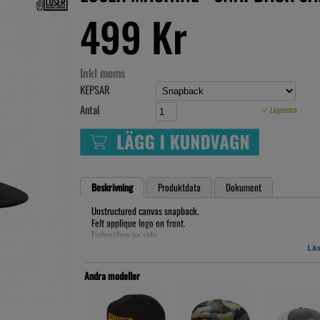
499 Kr
Inkl moms
KEPSAR
Antal
✓ Lagervara
Beskrivning
Produktdata
Dokument
Unstructured canvas snapback.
Felt applique logo on front.
Embroidery on side.
LMC woven label branding.
Läs
Artikelnr: LM-121000341-BLK
Andra modeller