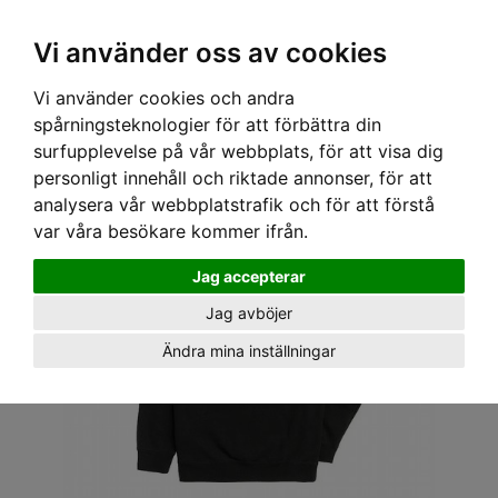
OM OSS & KONTAKT
KÖPVILLKOR
Kr
Vi använder oss av cookies
Vi använder cookies och andra
Hem
›
HERR
›
TRÖJOR
›
TRÖJA MED LUVA
› LOSER MACHINE - FLEECE HOOD CALEXICO
spårningsteknologier för att förbättra din
surfupplevelse på vår webbplats, för att visa dig
personligt innehåll och riktade annonser, för att
analysera vår webbplatstrafik och för att förstå
var våra besökare kommer ifrån.
Jag accepterar
Jag avböjer
Ändra mina inställningar