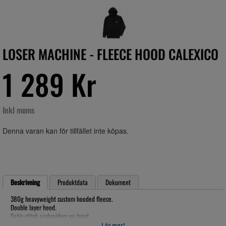
LOSER MACHINE - FLEECE HOOD CALEXICO
1 289 Kr
Inkl moms
Denna varan kan för tillfället inte köpas.
Beskrivning
Produktdata
Dokument
380g heavyweight custom hooded fleece.
Double layer hood.
Satin stitch embroidery on front.
Felt applique and print on back.
Läs mer!