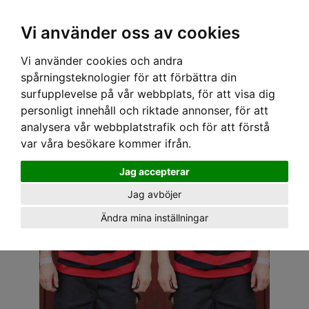
OM OSS & KONTAKT
KÖPVILLKOR
Kr
Vi använder oss av cookies
Vi använder cookies och andra
Hem
›
ALLA REAVAROR
› LOOSE RIDERS T-SHIRT - STRIPS RÖD/SVART
spårningsteknologier för att förbättra din
surfupplevelse på vår webbplats, för att visa dig
personligt innehåll och riktade annonser, för att
analysera vår webbplatstrafik och för att förstå
var våra besökare kommer ifrån.
Jag accepterar
Jag avböjer
Ändra mina inställningar