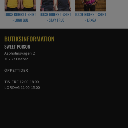
LOOSE RIDERS T-SHIRT
LOOSE RIDERS T-SHIRT
LOOSE RIDERS T-SHIRT
- LOGO GUL
- STAY TRUE
- LRXGA
BUTIKSINFORMATION
SWEET POISON
Aspholmsvägen 2
702 27 Örebro
ÖPPETTIDER
TIS-FRE 12.00-18.00
LÖRDAG 11.00-15.00