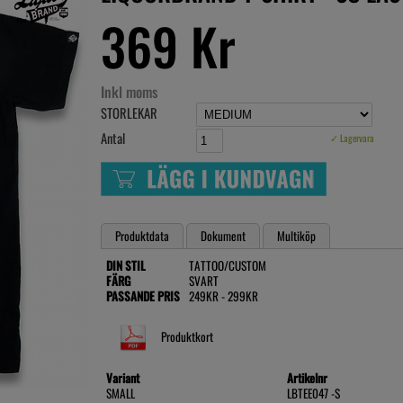
369 Kr
Inkl moms
STORLEKAR
Antal
✓ Lagervara
Produktdata
Dokument
Multiköp
DIN STIL
TATTOO/CUSTOM
FÄRG
SVART
PASSANDE PRIS
249KR - 299KR
Produktkort
Variant
Artikelnr
SMALL
LBTEE047 -S