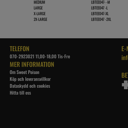
MEDIUM
LBTEE047- -M
LARGE
LBTEE047 -L
X-LARGE
LBTEE047-XL
2X-LARGE
LBTEE047 -2XL
TELEFON
E-
070-2923021 11,00-18,00 Tis-Fre
in
MER INFORMATION
Om Sweet Poison
BE
Köp och leveransvillkor
Dataskydd och cookies
Hitta till oss