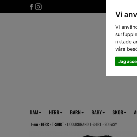
Vi an
Vi använd
surfupple
riktade a
våra bes
Jag acce
DAM
HERR
BARN
BABY
SKOR
A
Hem
›
HERR
›
T-SHIRT
› LIQOURBRAND T-SHIRT - SO EASY