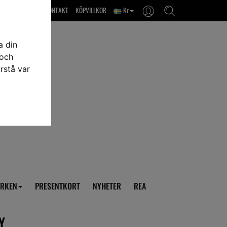
OM OSS & KONTAKT
KÖPVILLKOR
Kr
a din
 och
rstå var
RKEN
PRESENTKORT
NYHETER
REA
Y