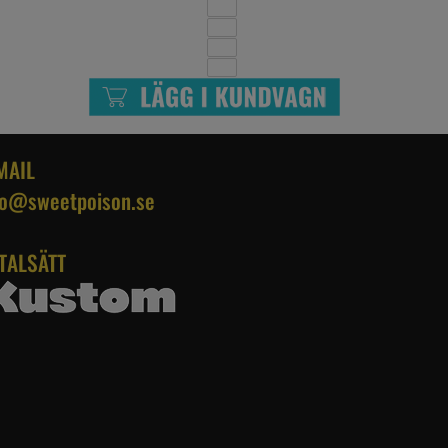
MAIL
fo@sweetpoison.se
TALSÄTT