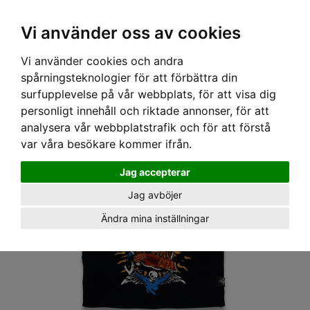
OM OSS & KONTAKT
KÖPVILLKOR
Kr
Vi använder oss av cookies
Vi använder cookies och andra
Hem
›
HERR
›
T-SHIRT
› LIQOURBRAND T-SHIRT - SEARTCH AND DESREOY
spårningsteknologier för att förbättra din
surfupplevelse på vår webbplats, för att visa dig
personligt innehåll och riktade annonser, för att
analysera vår webbplatstrafik och för att förstå
var våra besökare kommer ifrån.
Jag accepterar
Jag avböjer
Ändra mina inställningar