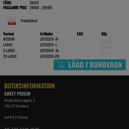
FÄRG
SVART
PASSANDE PRIS
249KR - 299KR
Produktkort
Variant
Artikelnr
EAN
Köp
MEDIUM
LBTEE024 -M
LARGE
LBTEE024 -L
X-LARGE
LBTEE024 -XL
2X-LARGE
LBTEE024-2XL
BUTIKSINFORMATION
SWEET POISON
Aspholmsvägen 2
702 27 Örebro
ÖPPETTIDER
TIS-FRE 12.00-18.00