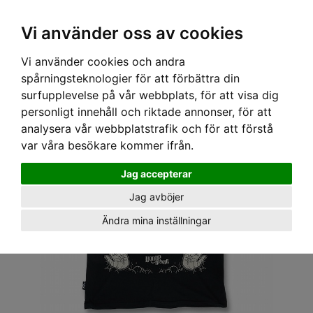
OM OSS & KONTAKT
KÖPVILLKOR
Kr
Vi använder oss av cookies
Vi använder cookies och andra
Hem
›
HERR
›
T-SHIRT
› LIQOURBRAND T-SHIRT - OUIJA
spårningsteknologier för att förbättra din
surfupplevelse på vår webbplats, för att visa dig
personligt innehåll och riktade annonser, för att
analysera vår webbplatstrafik och för att förstå
var våra besökare kommer ifrån.
Jag accepterar
Jag avböjer
Ändra mina inställningar