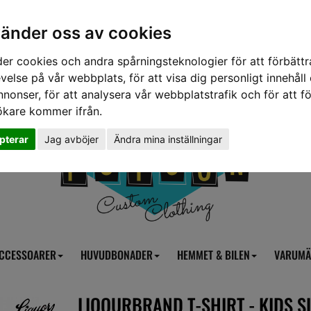
vänder oss av cookies
er cookies och andra spårningsteknologier för att förbättr
velse på vår webbplats, för att visa dig personligt innehåll
nnonser, för att analysera vår webbplatstrafik och för att fö
ökare kommer ifrån.
pterar
Jag avböjer
Ändra mina inställningar
CCESSOARER
HUVUDBONADER
HEMMET & BILEN
VARUMÄ
LIQOURBRAND T-SHIRT - KIDS S