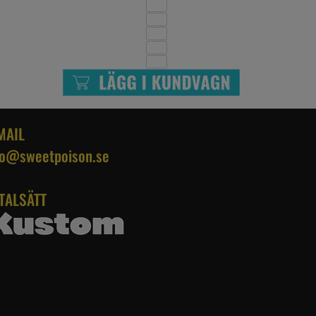
MAIL
fo@sweetpoison.se
TALSÄTT