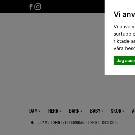
Vi an
Vi använd
surfupple
riktade a
våra bes
Jag acce
DAM
HERR
BARN
BABY
SKOR
A
Hem
›
DAM
›
T-SHIRT
› LIQOURBRAND T-SHIRT - KIDS SLUG