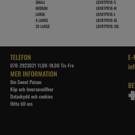
SMALL
LB18TP016-S
MEDIUM
LB18TP016-M
LARGE
LB18TP016-L
X-LARGE
LB18TP016-XL
2X-LARGE
LB18TP016-2XL
TELEFON
E-
070-2923021 11,00-18,00 Tis-Fre
in
MER INFORMATION
Om Sweet Poison
BE
Köp och leveransvillkor
Dataskydd och cookies
Hitta till oss