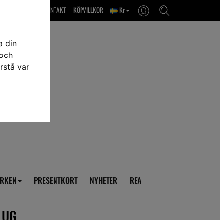
OM OSS & KONTAKT
KÖPVILLKOR
Kr
a din
 och
rstå var
RKEN
PRESENTKORT
NYHETER
REA
LUG