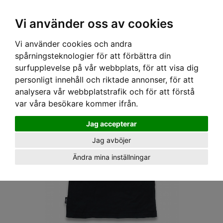
OM OSS & KONTAKT
KÖPVILLKOR
Kr
Vi använder oss av cookies
Vi använder cookies och andra
Hem
›
DAM
›
T-SHIRT
› LIQOURBRAND T-SHIRT - ELECTRIC PIG
spårningsteknologier för att förbättra din
surfupplevelse på vår webbplats, för att visa dig
personligt innehåll och riktade annonser, för att
analysera vår webbplatstrafik och för att förstå
var våra besökare kommer ifrån.
Jag accepterar
Jag avböjer
Ändra mina inställningar