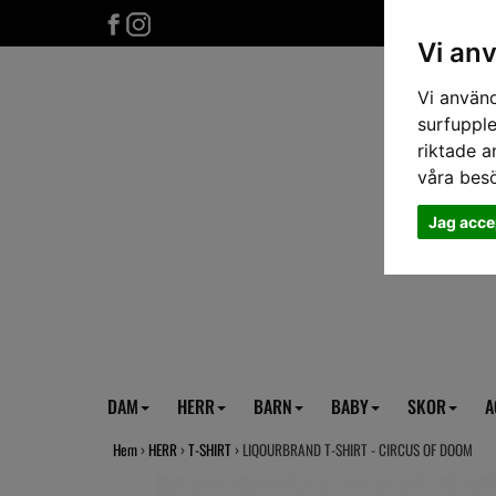
Vi an
Vi använd
surfupple
riktade a
våra bes
Jag acce
DAM
HERR
BARN
BABY
SKOR
A
Hem
›
HERR
›
T-SHIRT
› LIQOURBRAND T-SHIRT - CIRCUS OF DOOM