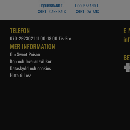
LIQOURBRAND T-
LIQOURBRAND T-
SHIRT - CANNIBALS
SHIRT - SATANS
ISLAND
SLAVES
TELEFON
E-
070-2923021 11,00-18,00 Tis-Fre
in
MER INFORMATION
Om Sweet Poison
BE
Köp och leveransvillkor
Dataskydd och cookies
Hitta till oss