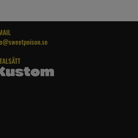
MAIL
fo@sweetpoison.se
TALSÄTT