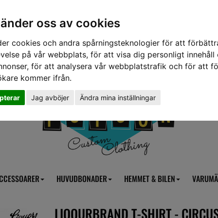
vänder oss av cookies
er cookies och andra spårningsteknologier för att förbättr
velse på vår webbplats, för att visa dig personligt innehåll
nnonser, för att analysera vår webbplatstrafik och för att fö
ökare kommer ifrån.
pterar
Jag avböjer
Ändra mina inställningar
CCESSOARER
HUVUDBONADER
HEMMET & BILEN
VARUMÄ
LIQOURBRAND T-SHIRT - CIRCU