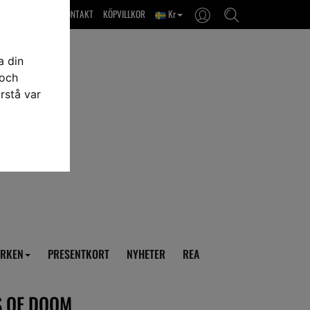
OM OSS & KONTAKT
KÖPVILLKOR
Kr
a din
 och
rstå var
RKEN
PRESENTKORT
NYHETER
REA
S OF DOOM