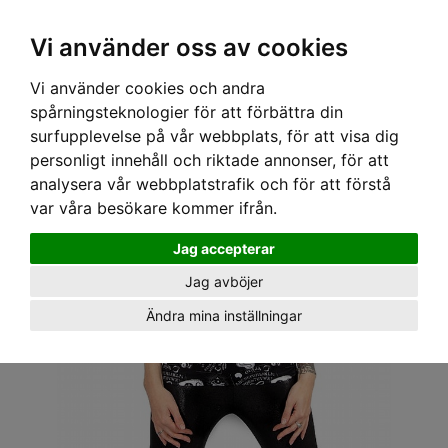
OM OSS & KONTAKT
KÖPVILLKOR
Kr
Vi använder oss av cookies
Vi använder cookies och andra
Hem
›
DAM
›
TOPPAR
› LIQOURBRAND PUFFÄRMS TOPP - OUIJA BORD
spårningsteknologier för att förbättra din
surfupplevelse på vår webbplats, för att visa dig
personligt innehåll och riktade annonser, för att
analysera vår webbplatstrafik och för att förstå
var våra besökare kommer ifrån.
Jag accepterar
Jag avböjer
Ändra mina inställningar