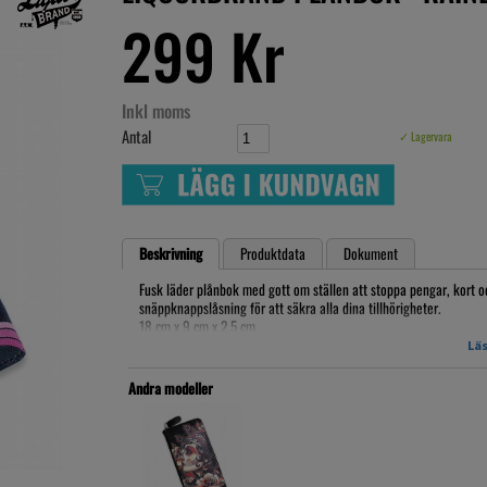
299 Kr
Inkl moms
Antal
✓ Lagervara
Beskrivning
Produktdata
Dokument
Fusk läder plånbok med gott om ställen att stoppa pengar, kort o
snäppknappslåsning för att säkra alla dina tillhörigheter.
18 cm x 9 cm x 2,5 cm
Läs
Snart kommer en massa nya varor, boka din egen snygga plånbok 
Andra modeller
Beställnings vara, 4 veckors leverans!
Artikelnr: LB18WA1