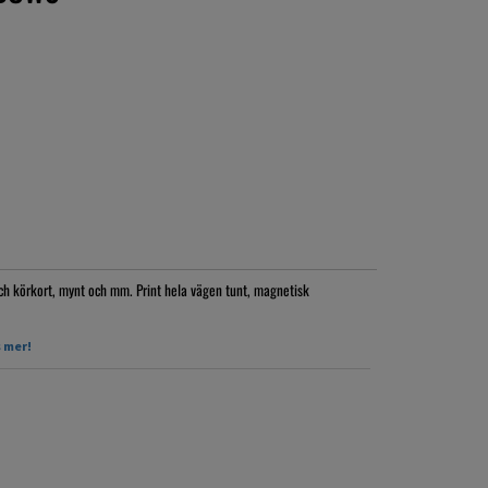
ch körkort, mynt och mm. Print hela vägen tunt, magnetisk
 mer!
så levereras den om 2 veckor!!