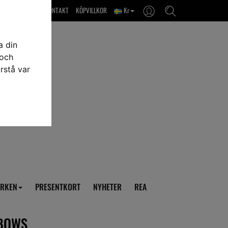
OM OSS & KONTAKT
KÖPVILLKOR
Kr
a din
 och
rstå var
RKEN
PRESENTKORT
NYHETER
REA
NBOWS