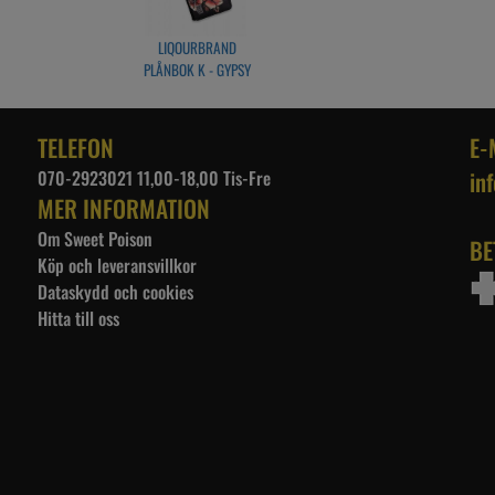
LIQOURBRAND
PLÅNBOK K - GYPSY
ROSE
TELEFON
E-
070-2923021 11,00-18,00 Tis-Fre
in
MER INFORMATION
Om Sweet Poison
BE
Köp och leveransvillkor
Dataskydd och cookies
Hitta till oss