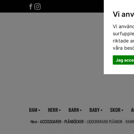
Vi an
Vi använd
surfupple
riktade a
våra bes
Jag acce
DAM
HERR
BARN
BABY
SKOR
A
Hem
›
ACCESSOARER
›
PLÅNBÖCKER
› LIQOURBRAND PLÅNBOK - RAI