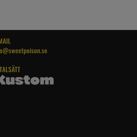
MAIL
fo@sweetpoison.se
TALSÄTT