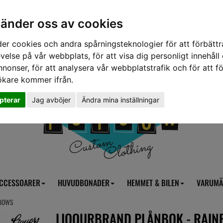
vänder oss av cookies
er cookies och andra spårningsteknologier för att förbättr
velse på vår webbplats, för att visa dig personligt innehåll
nnonser, för att analysera vår webbplatstrafik och för att fö
ökare kommer ifrån.
pterar
Jag avböjer
Ändra mina inställningar
CCESSOARER
HUVUDBONADER
HEMMET & BILEN
VARUMÄ
NBOWS
LIQOURBRAND PLÅNBOK - RAI