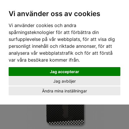
OM OSS & KONTAKT
KÖPVILLKOR
Kr
Vi använder oss av cookies
Vi använder cookies och andra
Hem
›
ACCESSOARER
›
NYCKELRING & KEDJA
› LIQOURBRAND NYCKEL COVER - SKULL
spårningsteknologier för att förbättra din
surfupplevelse på vår webbplats, för att visa dig
personligt innehåll och riktade annonser, för att
analysera vår webbplatstrafik och för att förstå
var våra besökare kommer ifrån.
Jag accepterar
Jag avböjer
Ändra mina inställningar