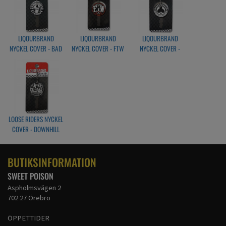
LIQOURBRAND
LIQOURBRAND
LIQOURBRAND
NYCKEL COVER - BAD
NYCKEL COVER - FTW
NYCKEL COVER -
STAR
SPADER
LOOSE RIDERS NYCKEL
COVER - DOWNHILL
BUTIKSINFORMATION
SWEET POISON
Aspholmsvägen 2
702 27 Örebro
ÖPPETTIDER