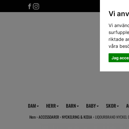
Vi an
Vi använd
surfupple
riktade a
våra bes
Jag acce
DAM
HERR
BARN
BABY
SKOR
A
Hem
›
ACCESSOARER
›
NYCKELRING & KEDJA
› LIQOURBRAND NYCKEL 