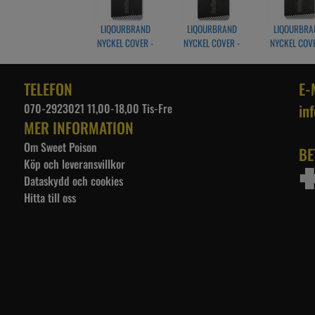
LIQOURBRAND
LIQOURBRAND
LIQOURBRA
NYCKEL COVER -
NYCKEL COVER -
NYCKEL COVE
INDIAN
BRAND
SUGER SKU
TELEFON
E-
070-2923021 11,00-18,00 Tis-Fre
in
MER INFORMATION
Om Sweet Poison
BE
Köp och leveransvillkor
Dataskydd och cookies
Hitta till oss