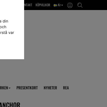
OM OSS & KONTAKT
KÖPVILLKOR
Kr
a din
 och
rstå var
RKEN
PRESENTKORT
NYHETER
REA
 ANCHOR