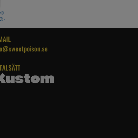
ND
R -
LL
MAIL
fo@sweetpoison.se
TALSÄTT