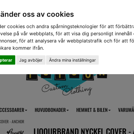
vänder oss av cookies
er cookies och andra spårningsteknologier för att förbättr
velse på vår webbplats, för att visa dig personligt innehåll
nnonser, för att analysera vår webbplatstrafik och för att fö
ökare kommer ifrån.
pterar
Jag avböjer
Ändra mina inställningar
CCESSOARER
HUVUDBONADER
HEMMET & BILEN
VARUMÄ
COVER - ANCHOR
LIQOURBRAND NYCKEL COVER -