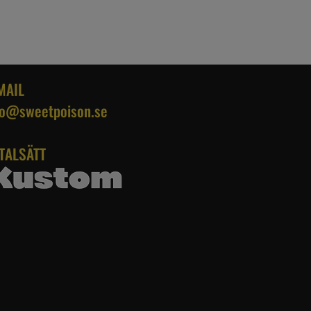
MAIL
fo@sweetpoison.se
TALSÄTT