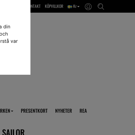
OM OSS & KONTAKT
KÖPVILLKOR
Kr
a din
 och
rstå var
RKEN
PRESENTKORT
NYHETER
REA
 SAILOR