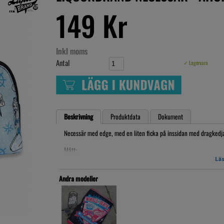
149 Kr
Inkl moms
Antal
✓ Lagervara
Beskrivning
Produktdata
Dokument
Necessär med edge, med en liten ficka på inssidan med dragkedja
Mått:
24x16 cm
Läs
Artikelnr: LBness18.23
Andra modeller