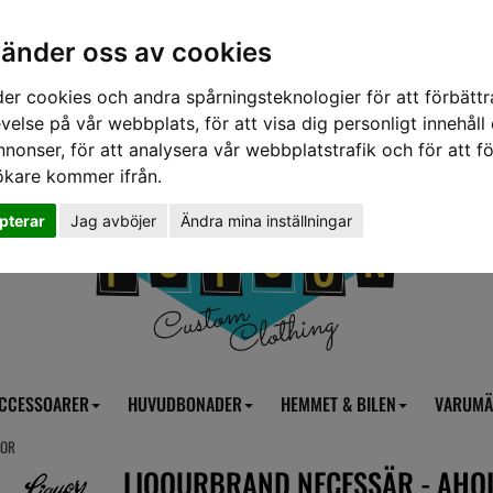
vänder oss av cookies
er cookies och andra spårningsteknologier för att förbättr
velse på vår webbplats, för att visa dig personligt innehåll
nnonser, för att analysera vår webbplatstrafik och för att fö
ökare kommer ifrån.
pterar
Jag avböjer
Ändra mina inställningar
CCESSOARER
HUVUDBONADER
HEMMET & BILEN
VARUMÄ
LOR
LIQOURBRAND NECESSÄR - AHOI