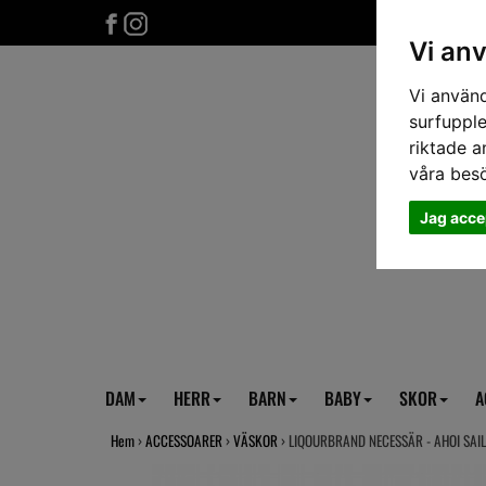
Vi an
Vi använd
surfupple
riktade a
våra bes
Jag acce
DAM
HERR
BARN
BABY
SKOR
A
Hem
›
ACCESSOARER
›
VÄSKOR
› LIQOURBRAND NECESSÄR - AHOI SAI