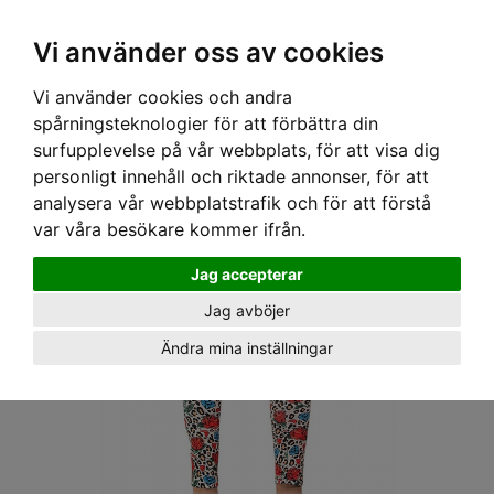
OM OSS & KONTAKT
KÖPVILLKOR
Kr
Vi använder oss av cookies
Vi använder cookies och andra
Hem
›
DAM
›
LEGGINGS
› LIQOURBRAND LEGGINGS - ROSES LEO
spårningsteknologier för att förbättra din
surfupplevelse på vår webbplats, för att visa dig
personligt innehåll och riktade annonser, för att
analysera vår webbplatstrafik och för att förstå
var våra besökare kommer ifrån.
Jag accepterar
Jag avböjer
Ändra mina inställningar