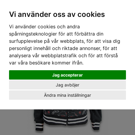
OM OSS & KONTAKT
KÖPVILLKOR
Kr
Vi använder oss av cookies
Vi använder cookies och andra
Hem
›
DAM
›
JACKOR & KAPPOR
› LIQOURBRAND JACKA - PANTER
spårningsteknologier för att förbättra din
surfupplevelse på vår webbplats, för att visa dig
personligt innehåll och riktade annonser, för att
analysera vår webbplatstrafik och för att förstå
var våra besökare kommer ifrån.
Jag accepterar
Jag avböjer
Ändra mina inställningar