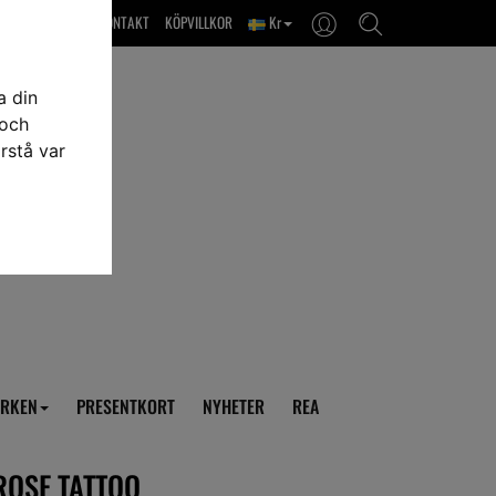
OM OSS & KONTAKT
KÖPVILLKOR
Kr
a din
 och
rstå var
RKEN
PRESENTKORT
NYHETER
REA
ROSE TATTOO