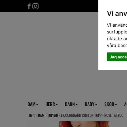
Vi an
Vi använd
surfupple
riktade a
våra bes
Jag acce
DAM
HERR
BARN
BABY
SKOR
A
Hem
›
DAM
›
TOPPAR
› LIQOURBRAND CHIFFON TOPP - ROSE TATTOO