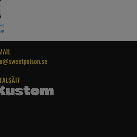
ND
PP -
SES
MAIL
fo@sweetpoison.se
TALSÄTT