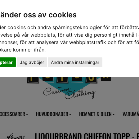
vänder oss av cookies
er cookies och andra spårningsteknologier för att förbättr
velse på vår webbplats, för att visa dig personligt innehåll
nnonser, för att analysera vår webbplatstrafik och för att fö
ökare kommer ifrån.
pterar
Jag avböjer
Ändra mina inställningar
CCESSOARER
HUVUDBONADER
HEMMET & BILEN
VARUMÄ
LIQOURBRAND CHIFFON TOPP - 