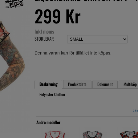
299 Kr
Inkl moms
STORLEKAR
Denna varan kan för tillfället inte köpas.
Beskrivning
Produktdata
Dokument
Multiköp
Polyester Chiffon
Size in cm Length Width
Läs
S 61 cm 44,5 cm
M 63,5 cm 46 cm
Andra modeller
L 66 cm 48 cm
XL 66 cm 51 cm