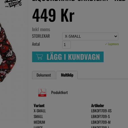
449 Kr
Inkl moms
STORLEKAR
Antal
✓ Lagervara
Dokument
Multiköp
Produktkort
Variant
Artikelnr
X-SMALL
LBKOF1709-XS
SMALL
LBKOF1709-S
MEDIUM
LBKOF1709-M
LARGE
LBKOF1709-L