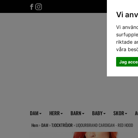
Vi an
Vi använd
surfupple
riktade a
våra bes
Jag acce
DAM
HERR
BARN
BABY
SKOR
A
Hem
›
DAM
›
TJOCKTRÖJOR
› LIQOURBRAND CARDIGAN - RED HOOD