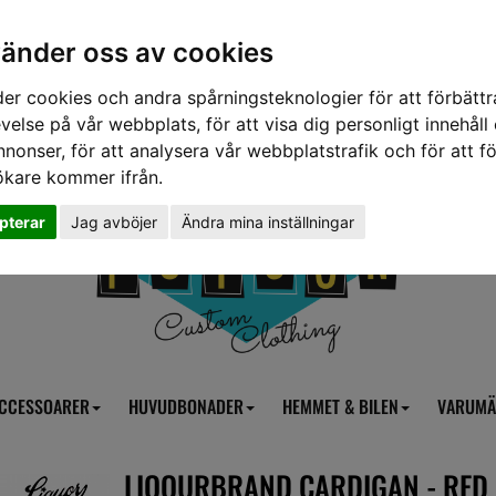
vänder oss av cookies
er cookies och andra spårningsteknologier för att förbättr
velse på vår webbplats, för att visa dig personligt innehåll
nnonser, för att analysera vår webbplatstrafik och för att fö
ökare kommer ifrån.
pterar
Jag avböjer
Ändra mina inställningar
CCESSOARER
HUVUDBONADER
HEMMET & BILEN
VARUMÄ
LIQOURBRAND CARDIGAN - RED