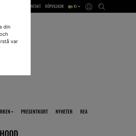
OM OSS & KONTAKT
KÖPVILLKOR
Kr
a din
 och
rstå var
RKEN
PRESENTKORT
NYHETER
REA
 HOOD