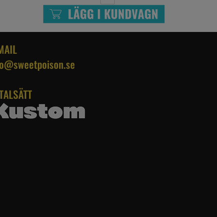
MAIL
fo@sweetpoison.se
TALSÄTT