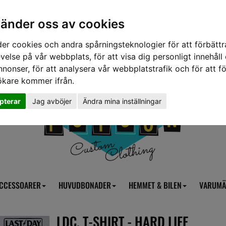
vänder oss av cookies
er cookies och andra spårningsteknologier för att förbättr
velse på vår webbplats, för att visa dig personligt innehåll
nnonser, för att analysera vår webbplatstrafik och för att fö
ökare kommer ifrån.
pterar
Jag avböjer
Ändra mina inställningar
CCESSOARER
HUVUDBONADER
HEMMET & BILEN
VARUMÄ
LDC. T-SHIRT - HARD LIFE