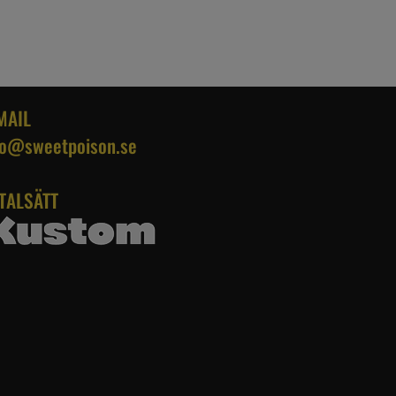
MAIL
fo@sweetpoison.se
TALSÄTT