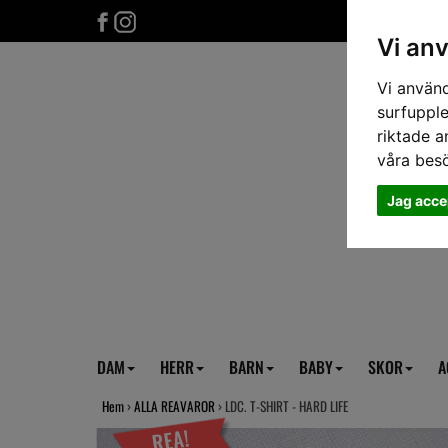
Vi an
Vi använd
surfupple
riktade a
våra bes
Jag acce
DAM
HERR
BARN
BABY
SKOR
A
Hem
›
ALLA REAVAROR
› LDC. T-SHIRT - HARD LIFE