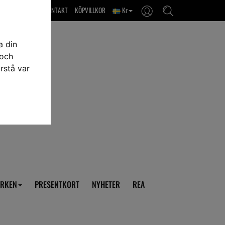
OM OSS & KONTAKT
KÖPVILLKOR
Kr
a din
 och
rstå var
RKEN
PRESENTKORT
NYHETER
REA