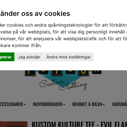
vänder oss av cookies
er cookies och andra spårningsteknologier för att förbättr
velse på vår webbplats, för att visa dig personligt innehåll
nnonser, för att analysera vår webbplatstrafik och för att fö
ökare kommer ifrån.
pterar
Jag avböjer
Ändra mina inställningar
CCESSOARER
HUVUDBONADER
HEMMET & BILEN
VARUMÄ
KUSTOM KULTURE TEE - EVIL FLA