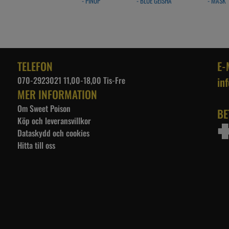
- PINUP
- BLUE GEISHA
- MASK
TELEFON
E-
070-2923021 11,00-18,00 Tis-Fre
in
MER INFORMATION
Om Sweet Poison
BE
Köp och leveransvillkor
Dataskydd och cookies
Hitta till oss