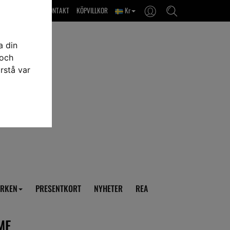
OM OSS & KONTAKT
KÖPVILLKOR
Kr
a din
 och
rstå var
RKEN
PRESENTKORT
NYHETER
REA
ME