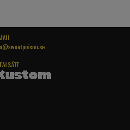
MAIL
fo@sweetpoison.se
TALSÄTT