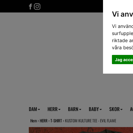
Vi an
Vi använd
surfupple
riktade a
våra bes
Jag acce
DAM
HERR
BARN
BABY
SKOR
A
Hem
›
HERR
›
T-SHIRT
› KUSTOM KULTURE TEE - EVIL FLAME