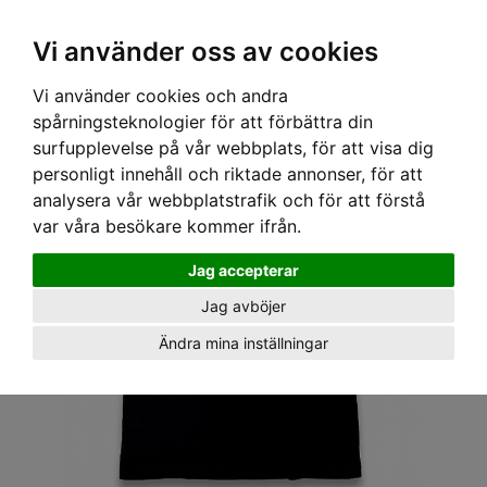
OM OSS & KONTAKT
KÖPVILLKOR
Kr
Vi använder oss av cookies
Vi använder cookies och andra
Hem
›
HERR
›
T-SHIRT
› HOTROD HELLCAT T-SHIRT - RAT ROD
spårningsteknologier för att förbättra din
surfupplevelse på vår webbplats, för att visa dig
personligt innehåll och riktade annonser, för att
analysera vår webbplatstrafik och för att förstå
var våra besökare kommer ifrån.
Jag accepterar
Jag avböjer
Ändra mina inställningar