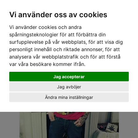
OM OSS & KONTAKT
KÖPVILLKOR
Kr
Vi använder oss av cookies
Vi använder cookies och andra
Hem
›
HERR
›
T-SHIRT
› HOTROD HELLCAT T-SHIRT - MARY RÖD
spårningsteknologier för att förbättra din
surfupplevelse på vår webbplats, för att visa dig
personligt innehåll och riktade annonser, för att
analysera vår webbplatstrafik och för att förstå
var våra besökare kommer ifrån.
Jag accepterar
Jag avböjer
Ändra mina inställningar