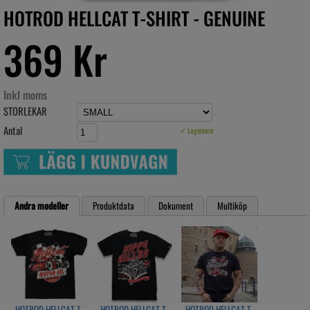
HOTROD HELLCAT T-SHIRT - GENUINE
369 Kr
Inkl moms
STORLEKAR
Antal
✓ Lagervara
Andra modeller
Produktdata
Dokument
Multiköp
HOTROD HELLCAT T-
HOTROD HELLCAT T-
HOTROD HELLCAT T-