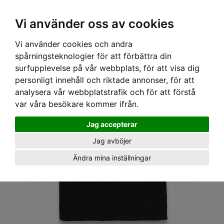
OM OSS & KONTAKT
KÖPVILLKOR
Kr
Vi använder oss av cookies
Vi använder cookies och andra
Hem
›
HERR
›
T-SHIRT
› HOTROD HELLCAT T-SHIRT - GENUINE
spårningsteknologier för att förbättra din
surfupplevelse på vår webbplats, för att visa dig
personligt innehåll och riktade annonser, för att
analysera vår webbplatstrafik och för att förstå
var våra besökare kommer ifrån.
Jag accepterar
Jag avböjer
Ändra mina inställningar