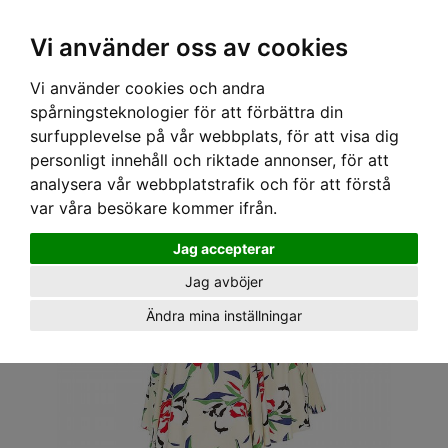
OM OSS & KONTAKT
KÖPVILLKOR
Kr
Vi använder oss av cookies
Vi använder cookies och andra
Hem
›
DAM
›
KLÄNNINGAR
› H&R LONDON KLÄNNING - HEAPS OF LEAVES SAILER
spårningsteknologier för att förbättra din
+PLUSSIZE
surfupplevelse på vår webbplats, för att visa dig
personligt innehåll och riktade annonser, för att
analysera vår webbplatstrafik och för att förstå
var våra besökare kommer ifrån.
Jag accepterar
Jag avböjer
Ändra mina inställningar