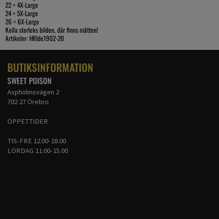
22 = 4X-Large
24 = 5X-Large
26 = 6X-Large
Kolla storleks bilden, där finns måtten!
Artikelnr: HRlde1902-20
BUTIKSINFORMATION
SWEET POISON
Aspholmsvägen 2
702 27 Örebro
ÖPPETTIDER
TIS-FRE 12.00-18.00
LÖRDAG 11.00-15.00