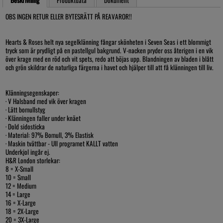
OBS INGEN RETUR ELLER BYTESRÄTT PÅ REAVAROR!!
Hearts & Roses helt nya segelklänning fångar skönheten i Seven Seas i ett blommigt
tryck som är prydligt på en pastellgul bakgrund. V-nacken pryder oss återigen i en vik
över krage med en röd och vit spets, redo att böjas upp. Blandningen av bladen i blått
och grön skildrar de naturliga färgerna i havet och hjälper till att få klänningen till liv.
Klänningsegenskaper:
· V Halsband med vik över kragen
· Lätt bomullstyg
· Klänningen faller under knäet
· Dold sidosticka
· Material: 97% Bomull, 3% Elastisk
· Maskin tvättbar - Ull programet KALLT vatten
Underkjol ingår ej.
H&R London storlekar:
8 = X-Small
10 = Small
12 = Medium
14 = Large
16 = X-Large
18 = 2X-Large
20 = 3X-Large