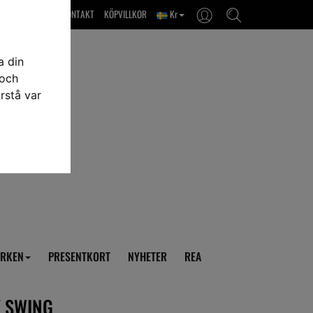
OM OSS & KONTAKT
KÖPVILLKOR
Kr
a din
 och
rstå var
RKEN
PRESENTKORT
NYHETER
REA
Y SWING