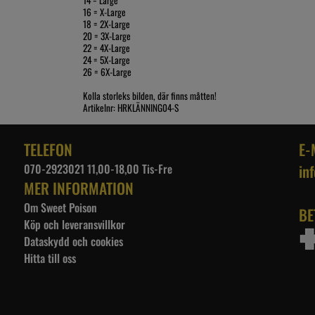
16 = X-Large
18 = 2X-Large
20 = 3X-Large
22 = 4X-Large
24 = 5X-Large
26 = 6X-Large
Kolla storleks bilden, där finns måtten!
Artikelnr: HRKLÄNNING04-S
TELEFON
E-
070-2923021 11,00-18,00 Tis-Fre
in
MER INFORMATION
Om Sweet Poison
BE
Köp och leveransvillkor
Dataskydd och cookies
Hitta till oss