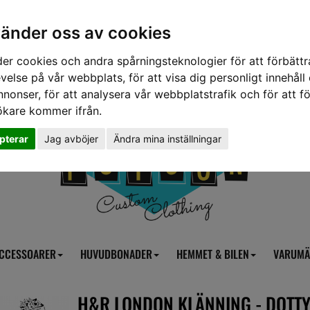
vänder oss av cookies
er cookies och andra spårningsteknologier för att förbättr
velse på vår webbplats, för att visa dig personligt innehåll
nnonser, för att analysera vår webbplatstrafik och för att fö
ökare kommer ifrån.
pterar
Jag avböjer
Ändra mina inställningar
CCESSOARER
HUVUDBONADER
HEMMET & BILEN
VARUMÄ
H&R LONDON KLÄNNING - DOTT