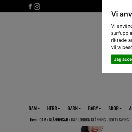
Vi an
Vi använd
surfupple
riktade a
våra bes
Jag acce
DAM
HERR
BARN
BABY
SKOR
A
Hem
›
DAM
›
KLÄNNINGAR
› H&R LONDON KLÄNNING - DOTTY SWING