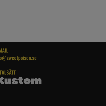
MAIL
fo@sweetpoison.se
TALSÄTT