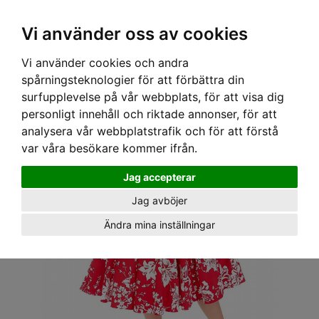
OM OSS & KONTAKT
KÖPVILLKOR
Kr
Vi använder oss av cookies
Vi använder cookies och andra
Hem
›
DAM
›
KLÄNNINGAR
› H&R LONDON KLÄNNING - DORA SWING
spårningsteknologier för att förbättra din
surfupplevelse på vår webbplats, för att visa dig
personligt innehåll och riktade annonser, för att
analysera vår webbplatstrafik och för att förstå
var våra besökare kommer ifrån.
Jag accepterar
Jag avböjer
Ändra mina inställningar