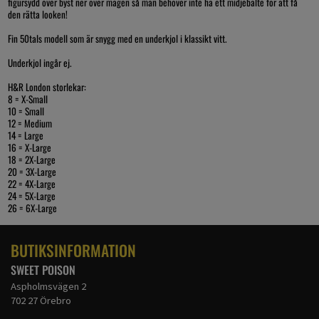
figursydd över byst ner över magen så man behöver inte ha ett midjebälte för att få
den rätta looken!
Fin 50tals modell som är snygg med en underkjol i klassikt vitt.
Underkjol ingår ej.
H&R London storlekar:
8 = X-Small
10 = Small
12 = Medium
14 = Large
16 = X-Large
18 = 2X-Large
20 = 3X-Large
22 = 4X-Large
24 = 5X-Large
26 = 6X-Large
BUTIKSINFORMATION
SWEET POISON
Aspholmsvägen 2
702 27 Örebro