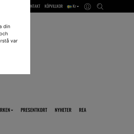
OM OSS & KONTAKT
KÖPVILLKOR
Kr
a din
 och
rstå var
RKEN
PRESENTKORT
NYHETER
REA