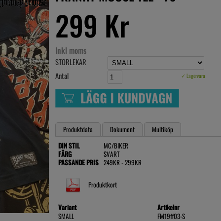
299 Kr
Inkl moms
STORLEKAR
Antal
✓ Lagervara
Produktdata
Dokument
Multiköp
DIN STIL
MC/BIKER
FÄRG
SVART
PASSANDE PRIS
249KR - 299KR
Produktkort
Variant
Artikelnr
SMALL
FM19ff03-S