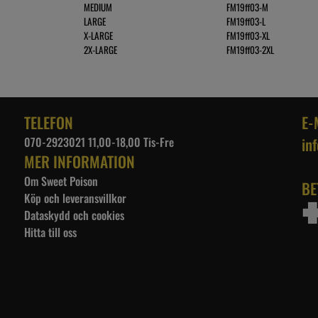
MEDIUM
FM19ff03-M
LARGE
FM19ff03-L
X-LARGE
FM19ff03-XL
2X-LARGE
FM19ff03-2XL
TELEFON
E-
070-2923021 11,00-18,00 Tis-Fre
in
MER INFORMATION
Om Sweet Poison
BE
Köp och leveransvillkor
Dataskydd och cookies
Hitta till oss