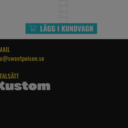
MAIL
fo@sweetpoison.se
TALSÄTT