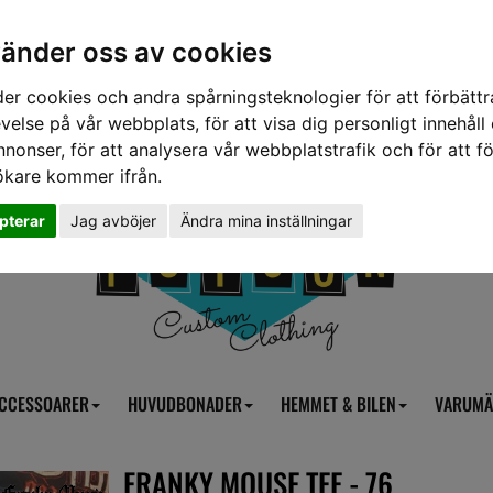
vänder oss av cookies
er cookies och andra spårningsteknologier för att förbättr
velse på vår webbplats, för att visa dig personligt innehåll
nnonser, för att analysera vår webbplatstrafik och för att fö
ökare kommer ifrån.
pterar
Jag avböjer
Ändra mina inställningar
CCESSOARER
HUVUDBONADER
HEMMET & BILEN
VARUMÄ
FRANKY MOUSE TEE - 76