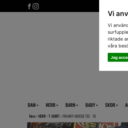
Vi an
Vi använd
surfupple
riktade a
våra bes
Jag acce
DAM
HERR
BARN
BABY
SKOR
A
Hem
›
HERR
›
T-SHIRT
› FRANKY MOUSE TEE - 76