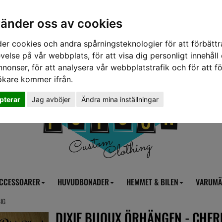
vänder oss av cookies
er cookies och andra spårningsteknologier för att förbättr
velse på vår webbplats, för att visa dig personligt innehåll
nnonser, för att analysera vår webbplatstrafik och för att fö
ökare kommer ifrån.
pterar
Jag avböjer
Ändra mina inställningar
CCESSOARER
HUVUDBONADER
HEMMET & BILEN
VARUMÄ
BIG
DIXIE BIJOUX ÖRHÄNGEN - CHER