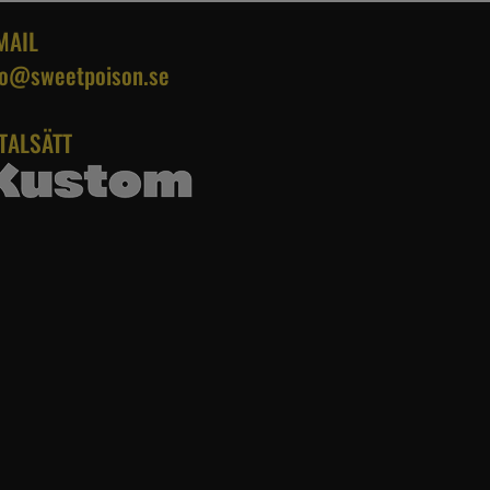
MAIL
fo@sweetpoison.se
TALSÄTT