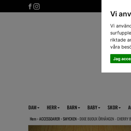
Vi an
Vi använd
surfupple
riktade a
våra bes
Jag acce
DAM
HERR
BARN
BABY
SKOR
A
Hem
›
ACCESSOARER
›
SMYCKEN
› DIXIE BIJOUX ÖRHÄNGEN - CHERRY 