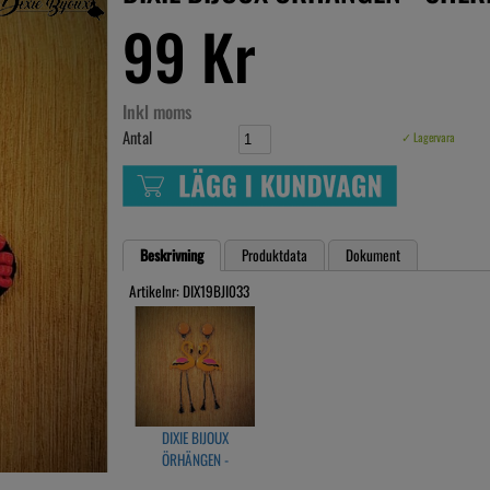
99 Kr
Inkl moms
Antal
✓ Lagervara
Beskrivning
Produktdata
Dokument
Artikelnr: DIX19BJI033
DIXIE BIJOUX
ÖRHÄNGEN -
FLAMINGO ORANGE