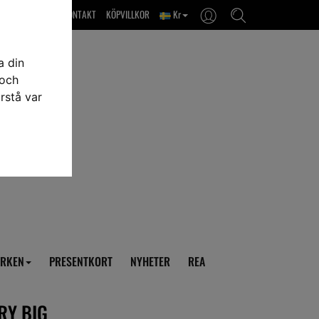
OM OSS & KONTAKT
KÖPVILLKOR
Kr
a din
 och
rstå var
RKEN
PRESENTKORT
NYHETER
REA
RY BIG