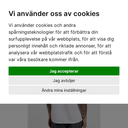
OM OSS & KONTAKT
KÖPVILLKOR
Kr
Vi använder oss av cookies
Vi använder cookies och andra
Hem
›
HERR
›
T-SHIRT
› DICKIES T-SHIRT - NASHPORT PIT CREW TEE SS WHITE
spårningsteknologier för att förbättra din
surfupplevelse på vår webbplats, för att visa dig
personligt innehåll och riktade annonser, för att
analysera vår webbplatstrafik och för att förstå
var våra besökare kommer ifrån.
Jag accepterar
Jag avböjer
Ändra mina inställningar