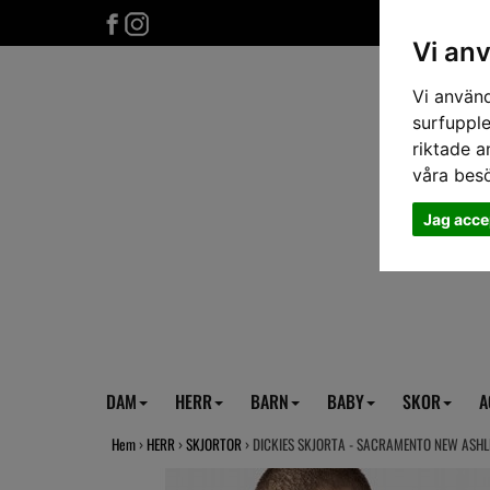
Vi an
Vi använd
surfupple
riktade a
våra bes
Jag acce
DAM
HERR
BARN
BABY
SKOR
A
Hem
›
HERR
›
SKJORTOR
› DICKIES SKJORTA - SACRAMENTO NEW ASHL