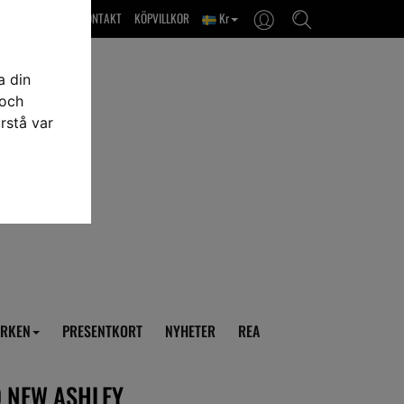
OM OSS & KONTAKT
KÖPVILLKOR
Kr
a din
 och
rstå var
RKEN
PRESENTKORT
NYHETER
REA
O NEW ASHLEY