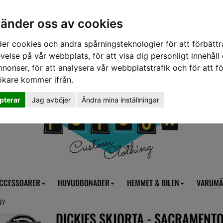
vänder oss av cookies
er cookies och andra spårningsteknologier för att förbättr
velse på vår webbplats, för att visa dig personligt innehåll
nnonser, för att analysera vår webbplatstrafik och för att fö
ökare kommer ifrån.
pterar
Jag avböjer
Ändra mina inställningar
CCESSOARER
HUVUDBONADER
HEMMET & BILEN
VARUMÄ
EY
DICKIES SKJORTA - SACRAMENT