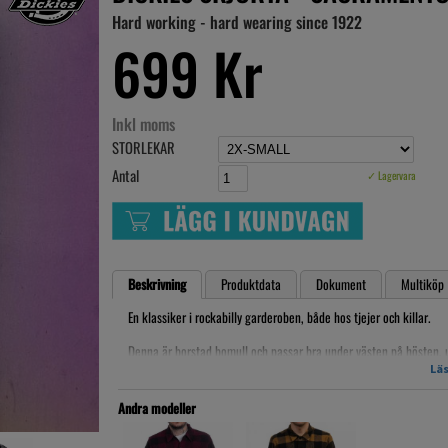
Hard working - hard wearing since 1922
699 Kr
Inkl moms
STORLEKAR
Antal
✓ Lagervara
Beskrivning
Produktdata
Dokument
Multiköp
En klassiker i rockabilly garderoben, både hos tjejer och killar.
Denna är borstad bomull och passar bra under västen på hösten, un
vinter blåsten!
Läs
Material: 100% Bomull
Andra modeller
Skötselråd: 30°C maskintvätt