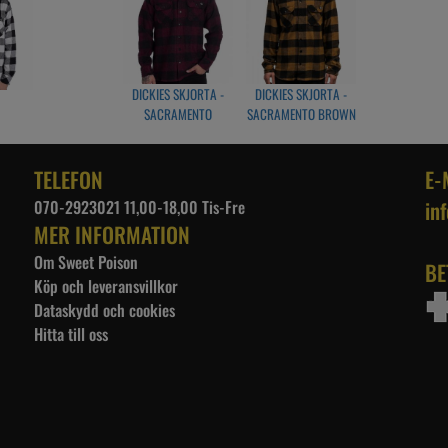
Modellen på bilden är 185 cm lång och har på sig storlek M
Passform: Normal
Ärm: 67 cm i storlek M
Ryggbredd: 42 cm i storlek M
Plaggets längd: 79 cm i storlek M
DICKIES SKJORTA -
DICKIES SKJORTA -
SACRAMENTO
SACRAMENTO BROWN
MAROON
DUCKY
TELEFON
E-
070-2923021 11,00-18,00 Tis-Fre
in
MER INFORMATION
Om Sweet Poison
BE
Köp och leveransvillkor
Dataskydd och cookies
Hitta till oss