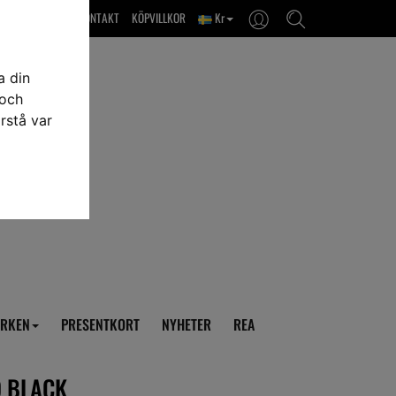
OM OSS & KONTAKT
KÖPVILLKOR
Kr
a din
 och
rstå var
RKEN
PRESENTKORT
NYHETER
REA
O BLACK