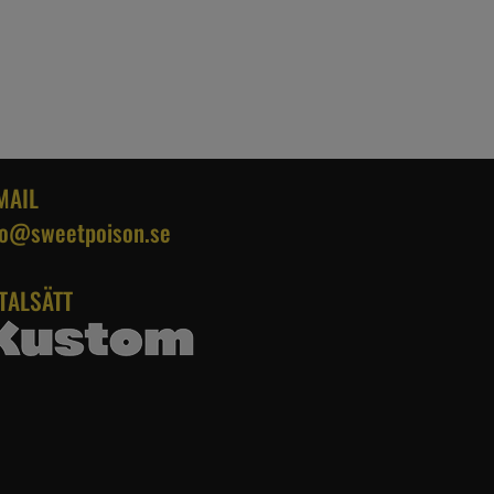
MAIL
fo@sweetpoison.se
TALSÄTT