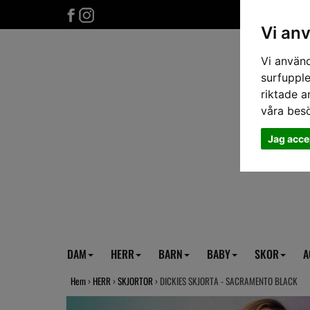
Vi an
Vi använd
surfupple
riktade a
våra bes
Jag acce
DAM
HERR
BARN
BABY
SKOR
A
Hem
›
HERR
›
SKJORTOR
› DICKIES SKJORTA - SACRAMENTO BLACK