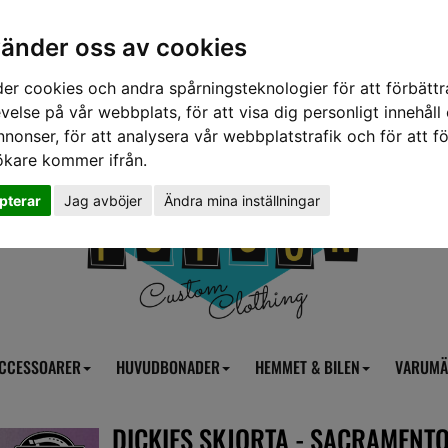
vänder oss av cookies
er cookies och andra spårningsteknologier för att förbättr
velse på vår webbplats, för att visa dig personligt innehåll
nnonser, för att analysera vår webbplatstrafik och för att fö
ökare kommer ifrån.
pterar
Jag avböjer
Ändra mina inställningar
CCESSOARER
HUVUDBONADER
HEMMET & BILEN
VARUMÄ
DICKIES SKJORTA - SACRAMENT