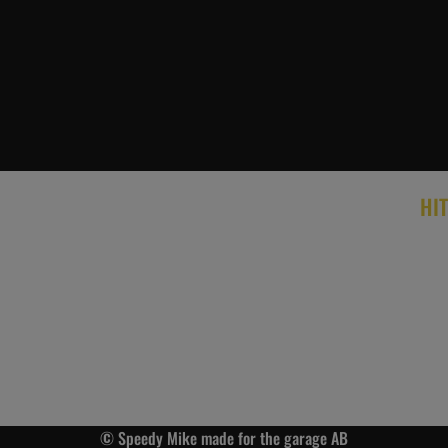
HIT
© Speedy Mike made for the garage AB