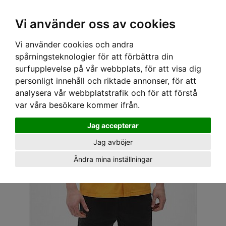
OM OSS & KONTAKT
KÖPVILLKOR
Kr
Vi använder oss av cookies
Vi använder cookies och andra
Hem
›
HERR
›
SKJORTOR
› DICKIES SKJORTA - PAYNESVILLE CADINUM YELLOW
spårningsteknologier för att förbättra din
surfupplevelse på vår webbplats, för att visa dig
personligt innehåll och riktade annonser, för att
analysera vår webbplatstrafik och för att förstå
var våra besökare kommer ifrån.
Jag accepterar
Jag avböjer
Ändra mina inställningar