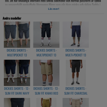
stil. De här knälånga shortsen med sneda sidofickor och normal passform är sydda
av ansvarsfullt anskaffade återvunna fibrer som gör dem mjuka och sköna.Sydda i
ansvarsfullt anskaffade återvunna material
Läs mer!
Midjehöga med normal knälängd
Motståndskraftig mot blekning och rynkor så att du kan använda dem länge
Andra modeller
Sneda 65 % återvunnen polyester
35 % bomull
DICKIES SHORTS -
DICKIES SHORTS -
DICKIES SHORTS -
MULTIPOCKET 13
MULTIPOCKET 13
MULTI-POCKET 13
CHARCOAL
BLACK 42283
DARK NAVY
DICKIES SHORTS - 13 -
DICKIES SHORTS - 13 -
DICKIES SHORTS -
SLIM FIT DARK NAVY
SLIM FIT KHAKI 803
SLIM FIT CHARCOAL
803