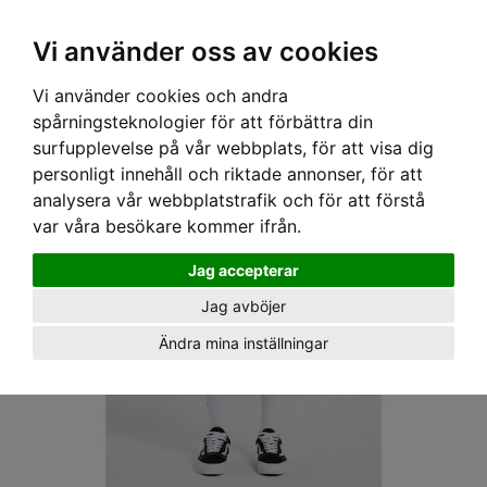
OM OSS & KONTAKT
KÖPVILLKOR
Kr
Vi använder oss av cookies
Vi använder cookies och andra
Hem
›
HERR
›
SHORTS
› DICKIES SHORTS - 874 SHORT KHAKI
spårningsteknologier för att förbättra din
surfupplevelse på vår webbplats, för att visa dig
personligt innehåll och riktade annonser, för att
analysera vår webbplatstrafik och för att förstå
var våra besökare kommer ifrån.
Jag accepterar
Jag avböjer
Ändra mina inställningar