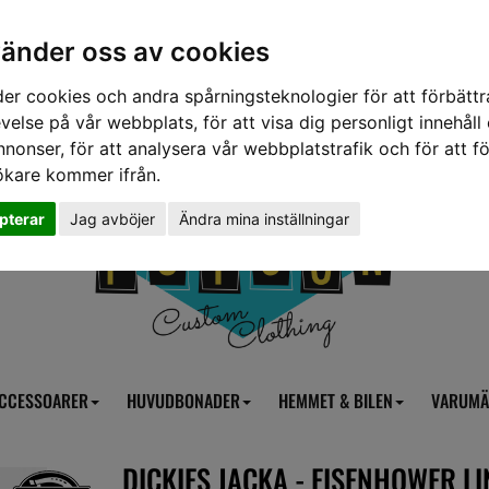
vänder oss av cookies
er cookies och andra spårningsteknologier för att förbättr
velse på vår webbplats, för att visa dig personligt innehåll
nnonser, för att analysera vår webbplatstrafik och för att fö
ökare kommer ifrån.
pterar
Jag avböjer
Ändra mina inställningar
CCESSOARER
HUVUDBONADER
HEMMET & BILEN
VARUMÄ
DICKIES JACKA - EISENHOWER L