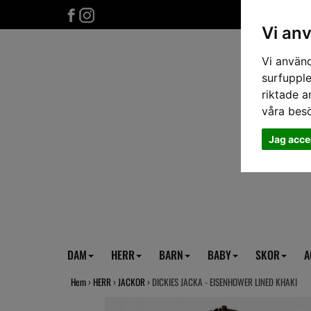
Vi an
Vi använd
surfupple
riktade a
våra bes
Jag acce
DAM
HERR
BARN
BABY
SKOR
A
Hem
›
HERR
›
JACKOR
› DICKIES JACKA - EISENHOWER LINED KHAKI