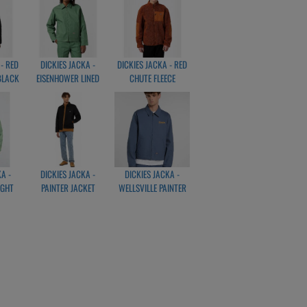
 - RED
DICKIES JACKA -
DICKIES JACKA - RED
BLACK
EISENHOWER LINED
CHUTE FLEECE
DARK IVY
GINGERBREAD
A -
DICKIES JACKA -
DICKIES JACKA -
IGHT
PAINTER JACKET
WELLSVILLE PAINTER
PRAY
CANVAS BLACK
JACKET RETRO INDIGO