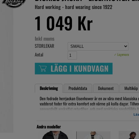
Hard working - hard wearing since 1922
1 049 Kr
Inkl moms
STORLEKAR
Antal
✓ Lagervara
Beskrivning
Produktdata
Dokument
Multiköp
Den fodrade herrjackan Eisenhower är en av våra mest klassiska 
vadderat foder för extra komfort och värme på kalla dagar. Tillverk
ansvarsfullt anskaffat returfiber, och med praktiska snedställda 
passform.
Läs
Material, 65% polyester / 35% bomull
Fickor: Framfickor, Blyertsficka på ärmen
Andra modeller
Extra funktioner: Justerbara flikar i midjan
Tvätt: 40 grader