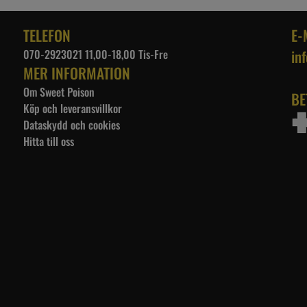
KHAKI TINTED BLUE
DEMIN JACKET BLÅ
TELEFON
E-
070-2923021 11,00-18,00 Tis-Fre
in
MER INFORMATION
Om Sweet Poison
BE
Köp och leveransvillkor
Dataskydd och cookies
Hitta till oss