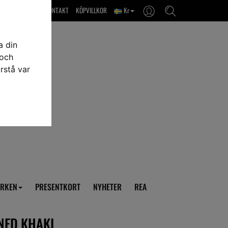
OM OSS & KONTAKT
KÖPVILLKOR
Kr
a din
 och
rstå var
RKEN
PRESENTKORT
NYHETER
REA
INED KHAKI