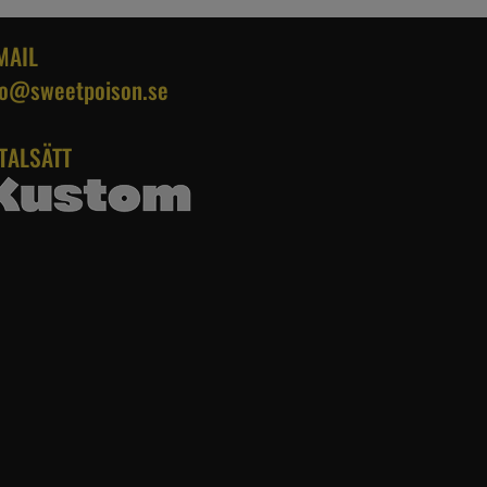
MAIL
fo@sweetpoison.se
TALSÄTT