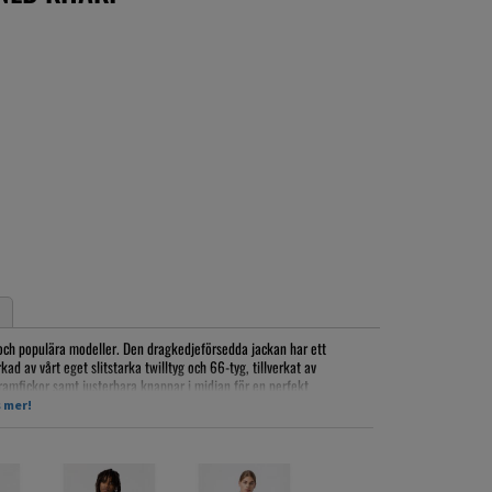
och populära modeller. Den dragkedjeförsedda jackan har ett
ad av vårt eget slitstarka twilltyg och 66-tyg, tillverkat av
framfickor samt justerbara knappar i midjan för en perfekt
 mer!