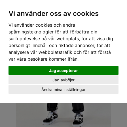
OM OSS & KONTAKT
KÖPVILLKOR
Kr
Vi använder oss av cookies
Vi använder cookies och andra
Hem
›
HERR
›
BYXOR
› DICKIES BYXOR 874 ORIGINAL - BLACK
spårningsteknologier för att förbättra din
surfupplevelse på vår webbplats, för att visa dig
personligt innehåll och riktade annonser, för att
analysera vår webbplatstrafik och för att förstå
var våra besökare kommer ifrån.
Jag accepterar
Jag avböjer
Ändra mina inställningar