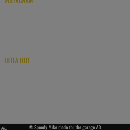
INSTAGRAM
HITTA HIT!
© Speedy Mike made for the garage AB