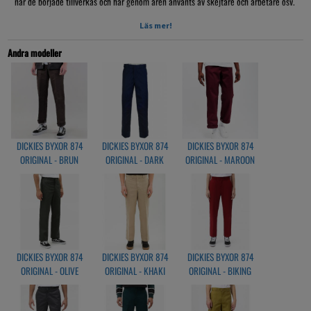
när de började tillverkas och har genom åren använts av skejtare och arbetare osv.
Denna modell är i en regular fit med en rakbyxmodell vilket innebär att den är
Läs mer!
varken slimmad/tight eller baggy i modellen. 874 modellen ligger emellan tight
och baggy i modellen.
Andra modeller
Material: 65% Polyester, 35% Bomull.
DICKIES BYXOR 874
DICKIES BYXOR 874
DICKIES BYXOR 874
ORIGINAL - BRUN
ORIGINAL - DARK
ORIGINAL - MAROON
NAVY
DICKIES BYXOR 874
DICKIES BYXOR 874
DICKIES BYXOR 874
ORIGINAL - OLIVE
ORIGINAL - KHAKI
ORIGINAL - BIKING
GREEN
RED