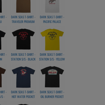
HIRT -
DARK SEAS T-SHIRT -
DARK SEAS T-SHIRT -
NU
TRAVELER PREMIUM
PACIFIC PALACE
BLACK
S/S - COYOTE/BROWN
PREMIUM S/S - WHITE
HIRT -
DARK SEAS T-SHIRT -
DARK SEAS T-SHIRT -
ON
STATION S/S - BLACK
STATION S/S - YELLOW
CKING
BLACK
HIRT -
DARK SEAS T-SHIRT -
DARK SEAS T-SHIRT -
/S -
HOT WATER POCKET
OIL BURNER POCKET
NAVY
BLACK