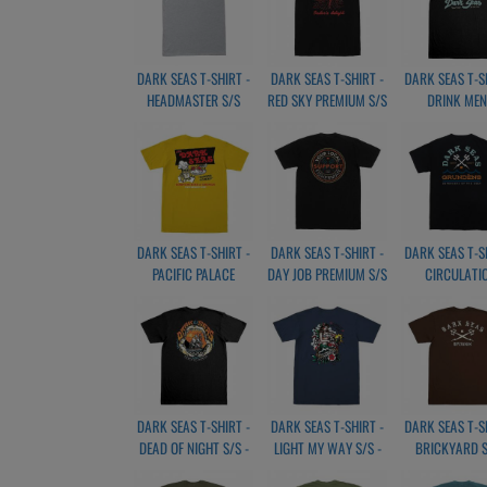
DARK SEAS T-SHIRT -
DARK SEAS T-SHIRT -
DARK SEAS T-S
HEADMASTER S/S
RED SKY PREMIUM S/S
DRINK ME
HEATHER GREY
-BLACK
PREMIUM S/S -
DARK SEAS T-SHIRT -
DARK SEAS T-SHIRT -
DARK SEAS T-S
PACIFIC PALACE
DAY JOB PREMIUM S/S
CIRCULATI
PREMIUM S/S - WHITE
-BLACK
MOISTURE WI
PREMIUM S/S -
DARK SEAS T-SHIRT -
DARK SEAS T-SHIRT -
DARK SEAS T-S
DEAD OF NIGHT S/S -
LIGHT MY WAY S/S -
BRICKYARD S
BLACK
NAVY
BROWN