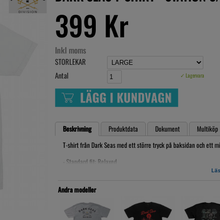
399 Kr
Inkl moms
STORLEKAR
Antal
✓ Lagervara
Beskrivning
Produktdata
Dokument
Multiköp
T-shirt från Dark Seas med ett större tryck på baksidan och ett m
- Standard fit: Relaxed
- Chest and back prints.
Läs
100% Cotton
Andra modeller