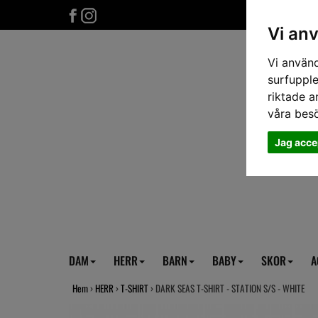
Vi an
Vi använd
surfupple
riktade a
våra bes
Jag acce
DAM
HERR
BARN
BABY
SKOR
A
Hem
›
HERR
›
T-SHIRT
› DARK SEAS T-SHIRT - STATION S/S - WHITE