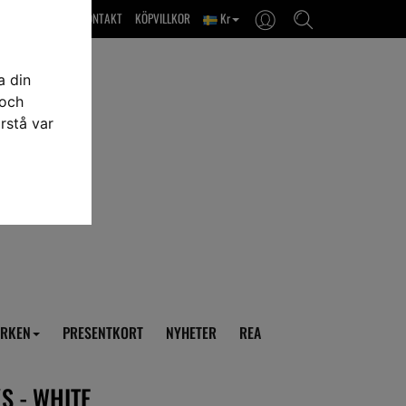
OM OSS & KONTAKT
KÖPVILLKOR
Kr
a din
 och
rstå var
RKEN
PRESENTKORT
NYHETER
REA
S - WHITE