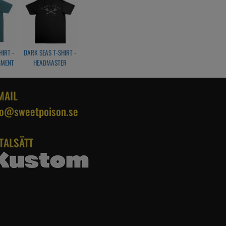
HIRT -
DARK SEAS T-SHIRT -
GMENT
HEADMASTER
E
PREMIUM S/S BLACK
MAIL
fo@sweetpoison.se
TALSÄTT