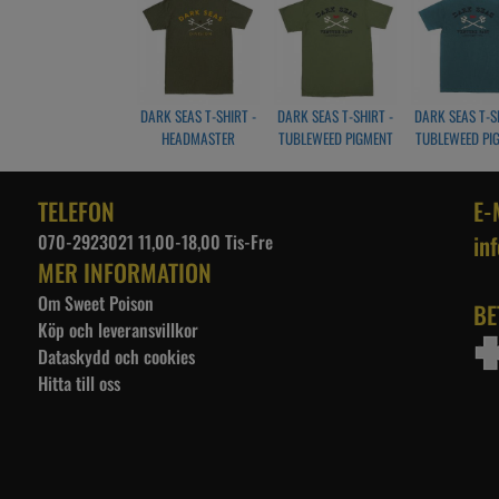
DARK SEAS T-SHIRT -
DARK SEAS T-SHIRT -
DARK SEAS T-S
HEADMASTER
TUBLEWEED PIGMENT
TUBLEWEED PI
PREMIUM S/S
S/S - CALLISTE GREEN
S/S - BLU
MILITARY GREEN
TELEFON
E-
070-2923021 11,00-18,00 Tis-Fre
in
MER INFORMATION
Om Sweet Poison
BE
Köp och leveransvillkor
Dataskydd och cookies
Hitta till oss