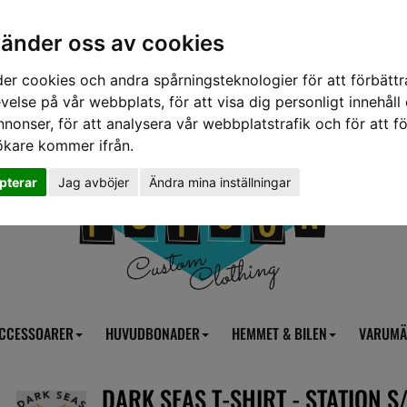
vänder oss av cookies
er cookies och andra spårningsteknologier för att förbättr
velse på vår webbplats, för att visa dig personligt innehåll
nnonser, för att analysera vår webbplatstrafik och för att fö
ökare kommer ifrån.
pterar
Jag avböjer
Ändra mina inställningar
CCESSOARER
HUVUDBONADER
HEMMET & BILEN
VARUMÄ
DARK SEAS T-SHIRT - STATION S/