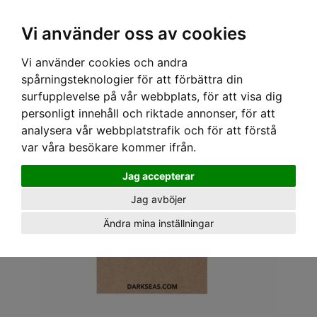
OM OSS & KONTAKT
KÖPVILLKOR
Kr
Vi använder oss av cookies
Vi använder cookies och andra
Hem
›
ACCESSOARER
›
BROSCH
› DARK SEAS PIN - HOMEWARD
spårningsteknologier för att förbättra din
surfupplevelse på vår webbplats, för att visa dig
personligt innehåll och riktade annonser, för att
analysera vår webbplatstrafik och för att förstå
var våra besökare kommer ifrån.
Jag accepterar
Jag avböjer
Ändra mina inställningar