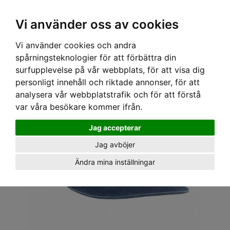
OM OSS & KONTAKT
KÖPVILLKOR
Kr
Vi använder oss av cookies
Vi använder cookies och andra
Hem
›
HUVUDBONADER
›
KEPS
›
BASEBALLKEPS
› DARK SEAS CAP - GO TO CAP-HAT
spårningsteknologier för att förbättra din
NAVY
surfupplevelse på vår webbplats, för att visa dig
personligt innehåll och riktade annonser, för att
analysera vår webbplatstrafik och för att förstå
var våra besökare kommer ifrån.
Jag accepterar
Jag avböjer
Ändra mina inställningar