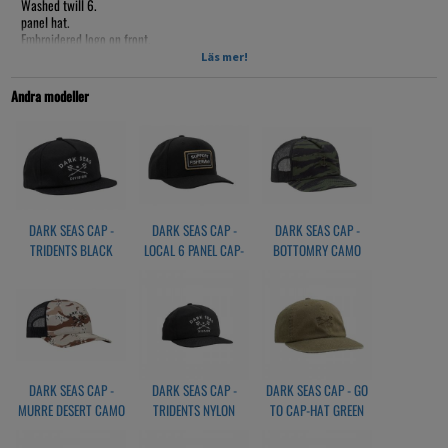
Washed twill 6.
panel hat.
Embroidered logo on front.
Snap closure.
Läs mer!
Dark Seas woven label branding.
Andra modeller
DARK SEAS CAP -
DARK SEAS CAP -
DARK SEAS CAP -
TRIDENTS BLACK
LOCAL 6 PANEL CAP-
BOTTOMRY CAMO
BLACK
DARK SEAS CAP -
DARK SEAS CAP -
DARK SEAS CAP - GO
MURRE DESERT CAMO
TRIDENTS NYLON
TO CAP-HAT GREEN
HEADWEAR - BLACK