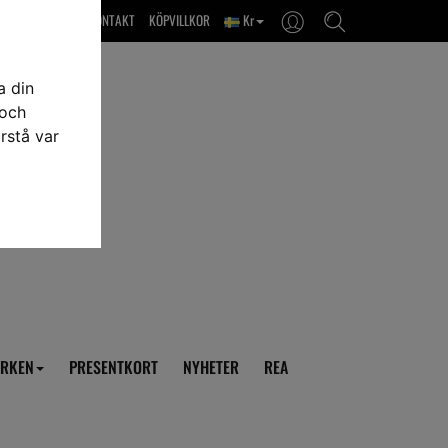
OM OSS & KONTAKT
KÖPVILLKOR
Kr
a din
 och
rstå var
RKEN
PRESENTKORT
NYHETER
REA