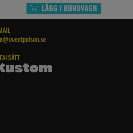
MAIL
fo@sweetpoison.se
TALSÄTT