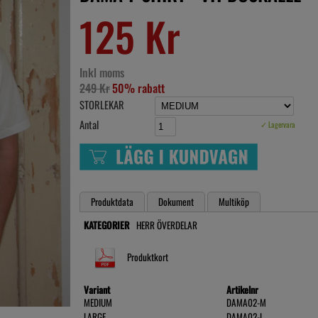
125 Kr
Inkl moms
249 Kr
50% rabatt
STORLEKAR
Antal
✓ Lagervara
Produktdata
Dokument
Multiköp
KATEGORIER
HERR ÖVERDELAR
Produktkort
Variant
Artikelnr
MEDIUM
DAMA02-M
LARGE
DAMA02-L