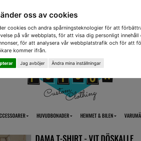
vänder oss av cookies
er cookies och andra spårningsteknologier för att förbättr
velse på vår webbplats, för att visa dig personligt innehåll
nnonser, för att analysera vår webbplatstrafik och för att fö
ökare kommer ifrån.
pterar
Jag avböjer
Ändra mina inställningar
CCESSOARER
HUVUDBONADER
HEMMET & BILEN
VARUMÄ
DAMA T-SHIRT - VIT DÖSKALLE