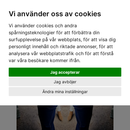
OM OSS & KONTAKT
KÖPVILLKOR
Kr
Vi använder oss av cookies
Vi använder cookies och andra
Hem
›
DAM
›
TOPPAR
› COLLECTIF TOPP - SINGOALLA SVART
spårningsteknologier för att förbättra din
surfupplevelse på vår webbplats, för att visa dig
personligt innehåll och riktade annonser, för att
analysera vår webbplatstrafik och för att förstå
var våra besökare kommer ifrån.
Jag accepterar
Jag avböjer
Ändra mina inställningar