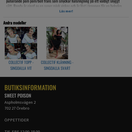
pulserande pom pom/boll frans som smyckar halsringning på ett väldigt snyggt
sätt. Ronda är gjord av en super mjuk viskos och är löst i kroppen för en bekväm
topp. De breda elastiska halsringning kan bäras på eller nedanför axlarna för att
Läs mer!
skapa olika lookar. Ronda passar ypperligt med höga jeans eller flared kjolar.
Andra modeller
Ungefärlig längd (storlek 10): 15 1/2 tum / 39.5cm, från centrum fram till halsen.
Fit: Avslappnad passform.
Tyg: Huvudsaklig; 100% viskos. Kant; 100% Polyester.
Tvättråd: Maskintvätt vid 30 grader. Kallt järn.
COLLECTIF TOPP -
COLLECTIF KLÄNNING -
SINGOALLA VIT
SINGOALLA SVART
BUTIKSINFORMATION
SWEET POISON
Aspholmsvägen 2
702 27 Örebro
ÖPPETTIDER
TIS-FRE 12.00-18.00