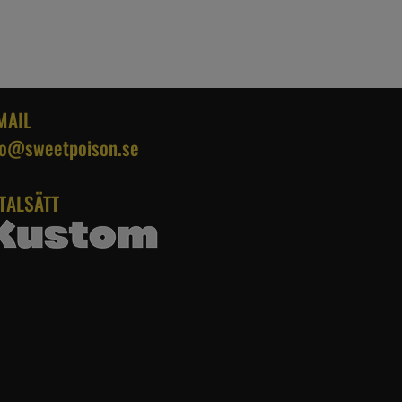
MAIL
fo@sweetpoison.se
TALSÄTT