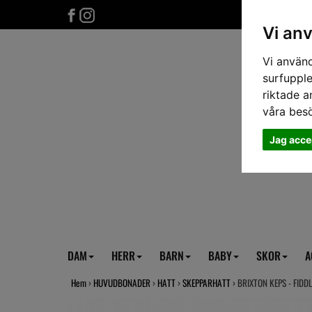
Vi an
Vi använd
surfupple
riktade a
våra bes
Jag acce
DAM
HERR
BARN
BABY
SKOR
A
Hem
›
HUVUDBONADER
›
HATT
›
SKEPPARHATT
› BRIXTON KEPS - FIDD