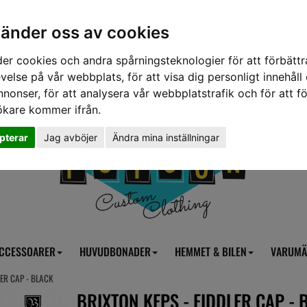
vänder oss av cookies
er cookies och andra spårningsteknologier för att förbättr
velse på vår webbplats, för att visa dig personligt innehåll
nnonser, för att analysera vår webbplatstrafik och för att fö
ökare kommer ifrån.
pterar
Jag avböjer
Ändra mina inställningar
CCESSOARER
HUVUDBONADER
HEMMET & BILEN
VARUMÄ
LER CAP - BLACK
BRIXTON KEPS - FIDDLER CAP - 