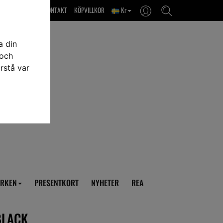
OM OSS & KONTAKT
KÖPVILLKOR
Kr
a din
 och
rstå var
RKEN
PRESENTKORT
NYHETER
REA
BLACK