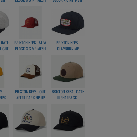
RANGE
CAP - JOE BLUE/WHITE
CAP - DARK
FORREST/OFF WHITE
- OATH
BRIXTON KEPS - ALPA
BRIXTON KEPS -
 LIGHT
BLOCK X C MP MESH
CLAYBURN MP
BLACK
CAP - BRNT HENNA
SNAPBACK - BLACK
S -
BRIXTON KEPS - OUT
BRIXTON KEPS - OATH
NPK -
AFTER DARK NP HP
III SNAPBACK -
TRUCKER HAT PIN
kHAKI/BROWN
CONE BROWN/ WHITE