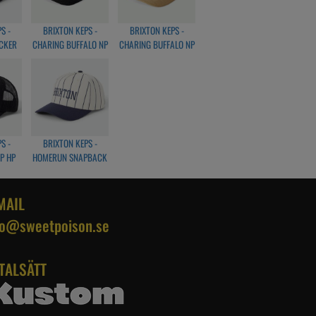
S -
BRIXTON KEPS -
BRIXTON KEPS -
CKER
CHARING BUFFALO NP
CHARING BUFFALO NP
WHITE
MP SNAPBACK -
MP SNAPBACK - SAND
BLACK
S -
BRIXTON KEPS -
P HP
HOMERUN SNAPBACK
T -
- OFF WHITE/NAVY
CK
MAIL
fo@sweetpoison.se
TALSÄTT