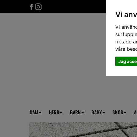
Vi an
Vi använd
surfupple
riktade a
våra bes
Jag acce
DAM
HERR
BARN
BABY
SKOR
A