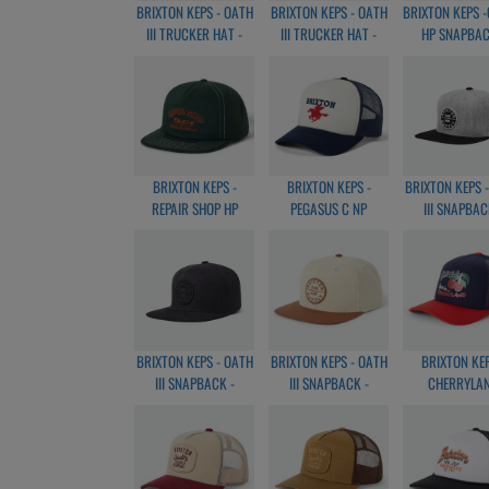
BRIXTON KEPS - OATH
BRIXTON KEPS - OATH
BRIXTON KEPS 
III TRUCKER HAT -
III TRUCKER HAT -
HP SNAPBAC
GREY
OFFWHITE/BLUE
BLACK/OFFW
BRIXTON KEPS -
BRIXTON KEPS -
BRIXTON KEPS 
REPAIR SHOP HP
PEGASUS C NP
III SNAPBAC
SNAPBACK - GREEN
SNAPBACK -
HEATHER GREY
WHITE/NAVY
BRIXTON KEPS - OATH
BRIXTON KEPS - OATH
BRIXTON KEP
III SNAPBACK -
III SNAPBACK -
CHERRYLA
BLACK/BLACK
KHAKI/CARAMEL
TRUCKER HA
WAHSONS
NAVY/CRI