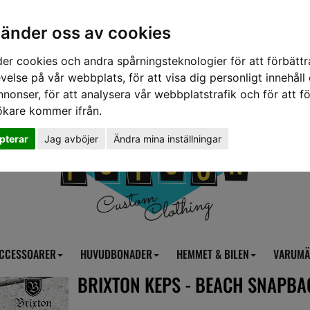
vänder oss av cookies
er cookies och andra spårningsteknologier för att förbättr
velse på vår webbplats, för att visa dig personligt innehåll
nnonser, för att analysera vår webbplatstrafik och för att fö
ökare kommer ifrån.
pterar
Jag avböjer
Ändra mina inställningar
CCESSOARER
HUVUDBONADER
HEMMET & BILEN
VARUMÄ
BRIXTON KEPS - BEACH SNAPBA