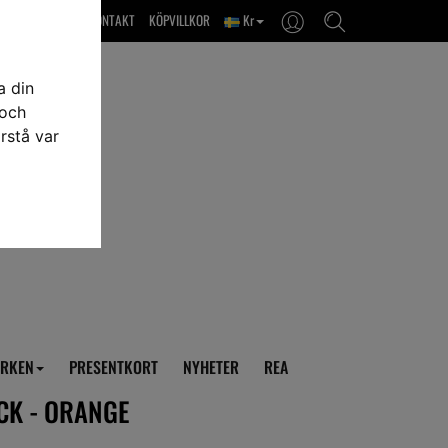
OM OSS & KONTAKT
KÖPVILLKOR
Kr
a din
 och
rstå var
RKEN
PRESENTKORT
NYHETER
REA
CK - ORANGE