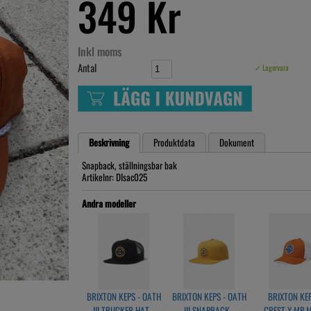
349 Kr
Inkl moms
Antal
✓ Lagervara
Beskrivning
Produktdata
Dokument
Snapback, ställningsbar bak
Artikelnr: DIsac025
Andra modeller
BRIXTON KEPS - OATH
BRIXTON KEPS - OATH
BRIXTON KEP
III TRUCKER HAT -
III SNAPBACK -
CREST X MP 