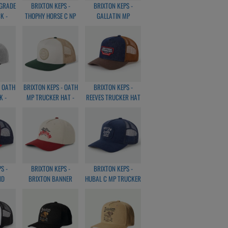
-GRADE
BRIXTON KEPS -
BRIXTON KEPS -
K -
THOPHY HORSE C NP
GALLATIN MP
HITE
SNAPBACK -
SNAPBACK -BLACK
BLACK/OFFWHITE
- OATH
BRIXTON KEPS - OATH
BRIXTON KEPS -
K -
MP TRUCKER HAT -
REEVES TRUCKER HAT
/BLACK
OFFWHITE/GREEN
- DEMIN/CARAMEL
S -
BRIXTON KEPS -
BRIXTON KEPS -
ND
BRIXTON BANNER
HUBAL C MP TRUCKER
T -
SNAPBACK -
HAT - DARK
ED
WHITE/DARK BRICK
NAVY/CORDUROY
M