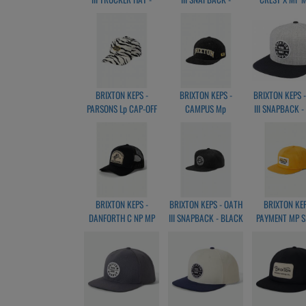
BLACK
BRIGHT GOLD
CAP - BURNT O
/WHITE
BRIXTON KEPS -
BRIXTON KEPS -
BRIXTON KEPS 
PARSONS Lp CAP-OFF
CAMPUS Mp
III SNAPBACK -
WHITE TIGER
SNAPBACK - BLACK
HEATHE GREY/
BRIXTON KEPS -
BRIXTON KEPS - OATH
BRIXTON KEP
DANFORTH C NP MP
III SNAPBACK - BLACK
PAYMENT MP S
TRUCKER HAT BLACK
YELLOW