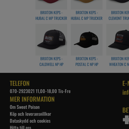
BRIXTON KEPS -
BRIXTON KEPS -
BRIXTON KEP
HUBAL C MP TRUCKER
HUBAL C MP TRUCKER
CLEMONT TRU
HAT - DARK
HAT - DARK
HAT - BLACK/
NAVY/CORDUROY
NAVY/CORDUROY
BRIXTON KEPS -
BRIXTON KEPS -
BRIXTON KEP
CALDWELL NP HP
POSTAL C NP HP
WHEATON C N
TRUCKER HAT -
TRUCKER HAT -
TRUCKER HA
BLACK/BLACK
BLACK/BLACK
BLACK/BLA
TELEFON
E-
070-2923021 11,00-18,00 Tis-Fre
in
MER INFORMATION
Om Sweet Poison
BE
Köp och leveransvillkor
Dataskydd och cookies
Hitta till oss