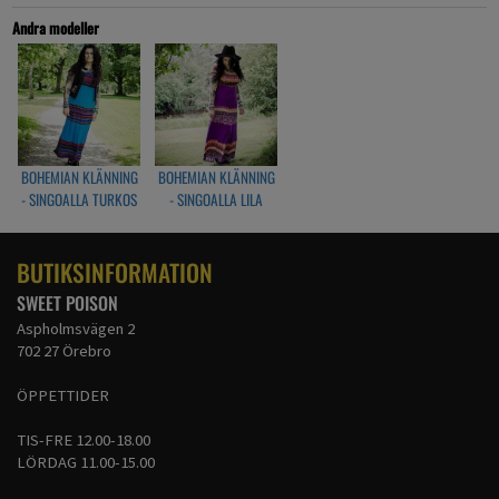
Byst (runt om)
Andra modeller
Längd på kjol från byst
längd från axel
Artikelnr: SO18MM011
BOHEMIAN KLÄNNING
BOHEMIAN KLÄNNING
- SINGOALLA TURKOS
- SINGOALLA LILA
BUTIKSINFORMATION
SWEET POISON
Aspholmsvägen 2
702 27 Örebro
ÖPPETTIDER
TIS-FRE 12.00-18.00
LÖRDAG 11.00-15.00