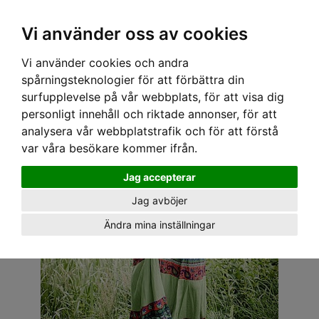
OM OSS & KONTAKT
KÖPVILLKOR
Kr
Vi använder oss av cookies
Vi använder cookies och andra
Hem
›
DAM
›
KLÄNNINGAR
› BOHEMIAN KLÄNNING - SINGOLLA GRÖN
spårningsteknologier för att förbättra din
surfupplevelse på vår webbplats, för att visa dig
personligt innehåll och riktade annonser, för att
analysera vår webbplatstrafik och för att förstå
var våra besökare kommer ifrån.
Jag accepterar
Jag avböjer
Ändra mina inställningar