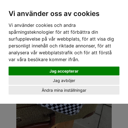
OM OSS & KONTAKT
KÖPVILLKOR
Kr
Vi använder oss av cookies
Vi använder cookies och andra
Hem
›
ACCESSOARER
›
HÅRACCESSOARER
› BANDANA - RUTOR SMÅ VIT/SVART
spårningsteknologier för att förbättra din
surfupplevelse på vår webbplats, för att visa dig
personligt innehåll och riktade annonser, för att
analysera vår webbplatstrafik och för att förstå
var våra besökare kommer ifrån.
Jag accepterar
Jag avböjer
Ändra mina inställningar